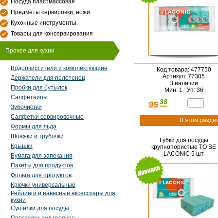
Посуда пластмассовая
Предметы сервировки, ножи
Кухонные инструменты
Товары для консервирования
Прочее для кухни
Водоочистители и комплектующие
Код товара: 477750
Артикул: 77305
Держатели для полотенец
В наличии
Пробки для бутылок
Мин: 1 Уп: 36
Салфетницы
38
95
Зубочистки
Салфетки сервировочные
В этом разде
Формы для льда
Шпажки и трубочки
Губки для посуды
Крышки
крупнопористые TO BE
LACONIC 5 шт
Бумага для запекания
Пакеты для продуктов
Фольга для продуктов
Крючки универсальные
Рейлинги и навесные аксессуары для
кухни
Сушилки для посуды