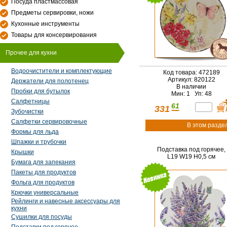
Посуда пластмассовая
Предметы сервировки, ножи
Кухонные инструменты
Товары для консервирования
Прочее для кухни
Водоочистители и комплектующие
Код товара: 472189
Артикул: 820122
Держатели для полотенец
В наличии
Пробки для бутылок
Мин: 1 Уп: 48
Салфетницы
61
331
Зубочистки
Салфетки сервировочные
В этом разде
Формы для льда
Шпажки и трубочки
Подставка под горячее,
Крышки
L19 W19 H0,5 см
Бумага для запекания
Пакеты для продуктов
Фольга для продуктов
Крючки универсальные
Рейлинги и навесные аксессуары для
кухни
Сушилки для посуды