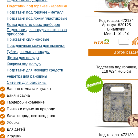
Подставки под горячее
Подставки под горячее - керамика
Подставки под горячее - металл
Подставки под ложку пластиковые
Код товара: 472184
Лотки для столовых приборов
Артикул: 820125
В наличии
Подставки для посуды и столовых
Мин: 1 Уп: 48
приборов
Прихватки силиконовые
59
518
Праздничные свечи для выпечки
Губки для мытья посуды
В этом разде
Щетки для посуды
Коврики под посуду
Подставка под горячее,
Подставки для моющих средств
L18 W24 H0,5 см
Решетки для раковины
Ситечки для раковины
Ванная комната и туалет
Баня и сауна
Гардероб и хранение
Пикник и отдых на природе
Дача, огород, цветоводство
Уборка
Для детей
Код товара: 472180
Игрушки