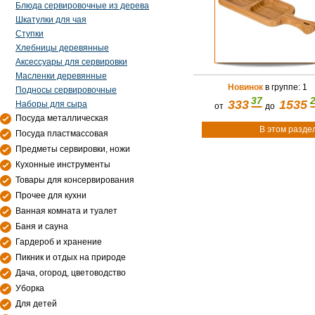
Блюда сервировочные из дерева
Шкатулки для чая
Ступки
Хлебницы деревянные
Аксессуары для сервировки
Масленки деревянные
Новинок
в группе: 1
Подносы сервировочные
37
333
1535
Наборы для сыра
от
до
Посуда металлическая
В этом разде
Посуда пластмассовая
Предметы сервировки, ножи
Кухонные инструменты
Товары для консервирования
Прочее для кухни
Ванная комната и туалет
Баня и сауна
Гардероб и хранение
Пикник и отдых на природе
Дача, огород, цветоводство
Уборка
Для детей