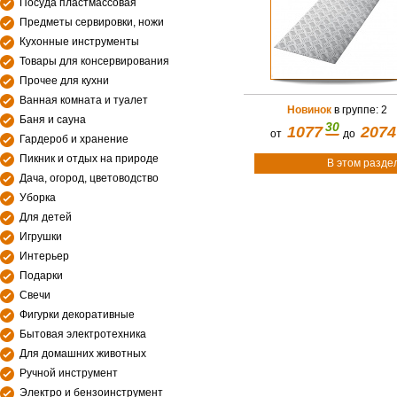
Посуда пластмассовая
Предметы сервировки, ножи
Кухонные инструменты
Товары для консервирования
Прочее для кухни
Ванная комната и туалет
Новинок
в группе: 2
Баня и сауна
30
1077
2074
от
до
Гардероб и хранение
Пикник и отдых на природе
В этом разде
Дача, огород, цветоводство
Уборка
Для детей
Игрушки
Интерьер
Подарки
Свечи
Фигурки декоративные
Бытовая электротехника
Для домашних животных
Ручной инструмент
Электро и бензоинструмент