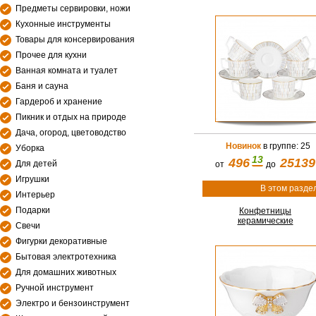
Предметы сервировки, ножи
Кухонные инструменты
Товары для консервирования
Прочее для кухни
Ванная комната и туалет
Баня и сауна
Гардероб и хранение
Пикник и отдых на природе
Дача, огород, цветоводство
Новинок
в группе: 25
Уборка
13
496
25139
Для детей
от
до
Игрушки
В этом разде
Интерьер
Подарки
Конфетницы
керамические
Свечи
Фигурки декоративные
Бытовая электротехника
Для домашних животных
Ручной инструмент
Электро и бензоинструмент