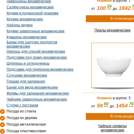
Новинок
в группе: 7
Лимонницы керамические
39
100
1842
Салфетницы керамические
от
до
Кружки в подарочной упаковке
В этом разде
Кружки керамические
Наборы кружек
Пиалы керамические
Кружки заварочные керамические
Кувшины керамические
Банки для сыпучих продуктов
керамические
Наборы для специй керамические
Подставки под ложку керамические
Шубницы и селедочницы
Подставки для приборов керамические
Соусники керамические
Горшки для запекания
Банки для меда керамические
Формы для запекания керамические
Новинок
в группе: 5
Чайники заварочные керамические
80
76
56
1454
Ступки с пестиком
от
до
Посуда из стекла
В этом разде
Посуда из дерева
Посуда металлическая
Чайные сервизы
керамические
Посуда пластмассовая