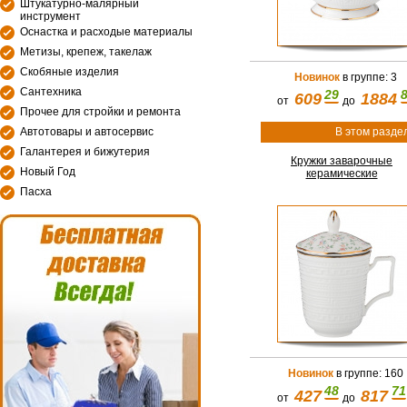
Штукатурно-малярный
инструмент
Оснастка и расходые материалы
Метизы, крепеж, такелаж
Скобяные изделия
Новинок
в группе: 3
Сантехника
29
609
1884
от
до
Прочее для стройки и ремонта
В этом разде
Автотовары и автосервис
Галантерея и бижутерия
Кружки заварочные
Новый Год
керамические
Пасха
Новинок
в группе: 160
48
71
427
817
от
до