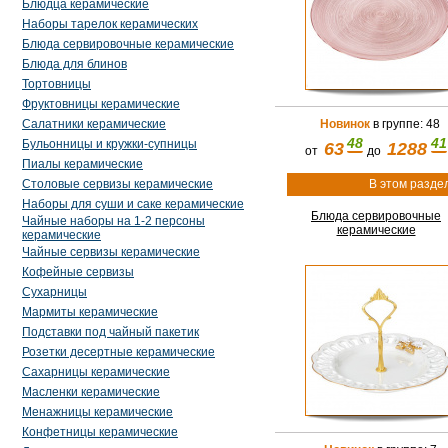
Блюдца керамические
Наборы тарелок керамических
Блюда сервировочные керамические
Блюда для блинов
Тортовницы
Фруктовницы керамические
Салатники керамические
Новинок
в группе: 48
48
41
Бульонницы и кружки-супницы
63
1288
от
до
Пиалы керамические
Столовые сервизы керамические
В этом разде
Наборы для суши и саке керамические
Блюда сервировочные
Чайные наборы на 1-2 персоны
керамические
керамические
Чайные сервизы керамические
Кофейные сервизы
Сухарницы
Мармиты керамические
Подставки под чайный пакетик
Розетки десертные керамические
Сахарницы керамические
Масленки керамические
Менажницы керамические
Конфетницы керамические