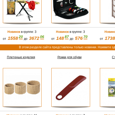
Новинок
в группе: 3
Новинок
в группе: 3
Новин
20
06
87
70
1558
3672
148
576
1738
от
до
от
до
от
В этом разделе сайта представлены только новинки. Нажмите зд
Плетеные изделия
Рожки для обуви
С