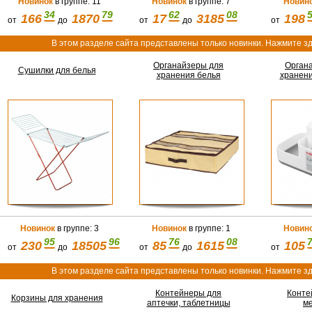
Новинок
в группе: 11
Новинок
в группе: 7
Новин
34
79
62
08
166
1870
17
3185
198
от
до
от
до
от
В этом разделе сайта представлены только новинки. Нажмите зд
Органайзеры для
Орган
Сушилки для белья
хранения белья
хранени
Новинок
в группе: 3
Новинок
в группе: 1
Новин
95
96
76
08
230
18505
85
1615
105
от
до
от
до
от
В этом разделе сайта представлены только новинки. Нажмите зд
Контейнеры для
Конте
Корзины для хранения
аптечки, таблетницы
м