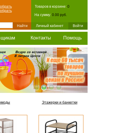
обрать
Товаров в корзине:
0
обрать
На сумму:
0.00 руб.
Личный кабинет
Войти
вщикам
Контакты
Помощь
омоды
Этажерки и банкетки