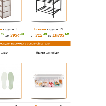
ок
в группе: 1
Новинок
в группе: 13
87
35
38
60
3934
312
10833
до
от
до
есь для перехода в основной каталог.
тельки
Ящики для обуви