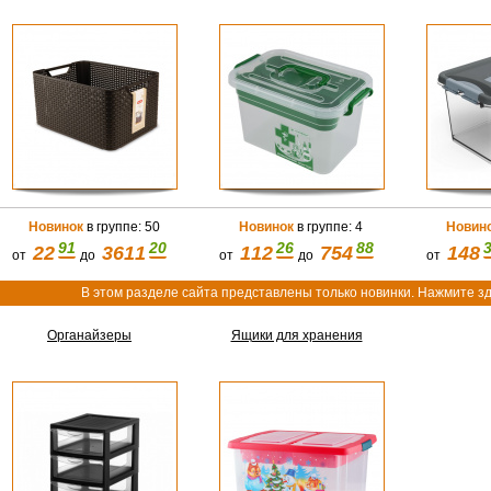
Новинок
в группе: 50
Новинок
в группе: 4
Новин
91
20
26
88
22
3611
112
754
148
от
до
от
до
от
В этом разделе сайта представлены только новинки. Нажмите зд
Органайзеры
Ящики для хранения