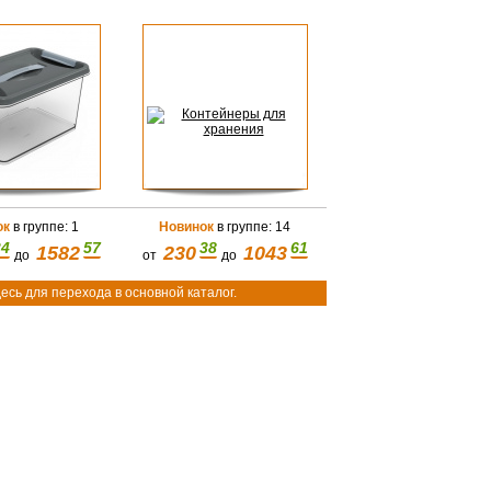
ок
в группе: 1
Новинок
в группе: 14
34
57
38
61
1582
230
1043
до
от
до
есь для перехода в основной каталог.