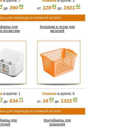
ок
в группе: 7
Новинок
в группе: 3
54
56
81
42
390
128
1921
до
от
до
есь для перехода в основной каталог.
айзеры для
Корзинки и лотки для
я косметики
мелочей
ок
в группе: 1
Новинок
в группе: 4
73
71
54
62
634
16
1322
до
от
до
есь для перехода в основной каталог.
йнеры для
Контейнеры для
елочей
хранения