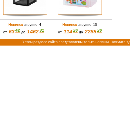
Новинок
в группе: 4
Новинок
в группе: 15
42
91
26
26
63
1462
114
2285
от
до
от
до
В этом разделе сайта представлены только новинки. Нажмите зд