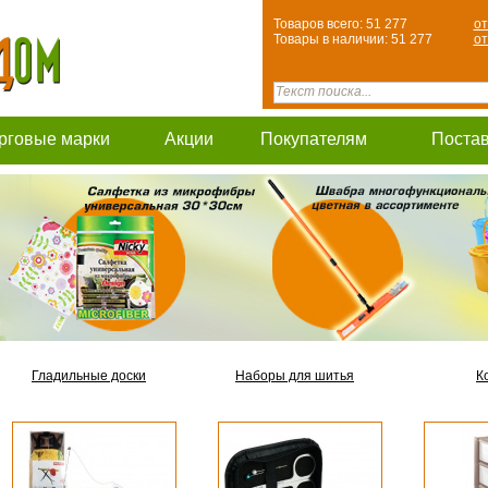
Товаров всего: 51 277
от
Товары в наличии: 51 277
от
рговые марки
Акции
Покупателям
Поста
Гладильные доски
Наборы для шитья
К