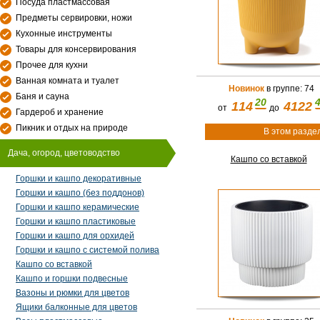
Посуда пластмассовая
Предметы сервировки, ножи
Кухонные инструменты
Товары для консервирования
Прочее для кухни
Ванная комната и туалет
Новинок
в группе: 74
Баня и сауна
20
114
4122
от
до
Гардероб и хранение
Пикник и отдых на природе
В этом разде
Дача, огород, цветоводство
Кашпо со вставкой
Горшки и кашпо декоративные
Горшки и кашпо (без поддонов)
Горшки и кашпо керамические
Горшки и кашпо пластиковые
Горшки и кашпо для орхидей
Горшки и кашпо с системой полива
Кашпо со вставкой
Кашпо и горшки подвесные
Вазоны и рюмки для цветов
Ящики балконные для цветов