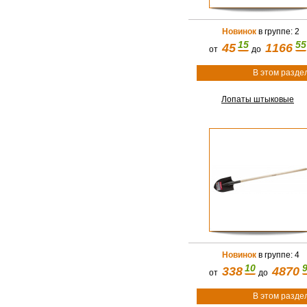
Новинок
в группе: 2
15
55
45
1166
от
до
В этом разде
Лопаты штыковые
Новинок
в группе: 4
10
338
4870
от
до
В этом разде