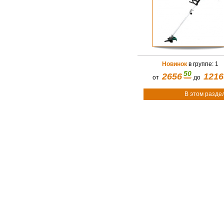
Новинок
в группе: 1
50
2656
1216
от
до
В этом разде