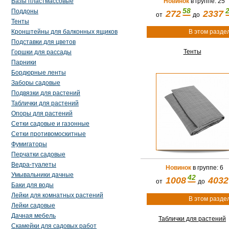
Вазы пластмассовые
Новинок
в группе: 25
58
Поддоны
272
2337
от
до
Тенты
Кронштейны для балконных ящиков
В этом разде
Подставки для цветов
Тенты
Горшки для рассады
Парники
Бордюрные ленты
Заборы садовые
Подвязки для растений
Таблички для растений
Опоры для растений
Сетки садовые и газонные
Сетки противомоскитные
Фумигаторы
Перчатки садовые
Ведра-туалеты
Новинок
в группе: 6
Умывальники дачные
42
1008
4032
от
до
Баки для воды
Лейки для комнатных растений
В этом разде
Лейки садовые
Дачная мебель
Таблички для растений
Скамейки для садовых работ