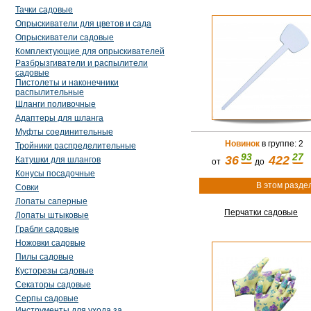
Тачки садовые
Опрыскиватели для цветов и сада
Опрыскиватели садовые
Комплектующие для опрыскивателей
Разбрызгиватели и распылители
садовые
Пистолеты и наконечники
распылительные
Шланги поливочные
Адаптеры для шланга
Муфты соединительные
Новинок
в группе: 2
Тройники распределительные
93
27
36
422
Катушки для шлангов
от
до
Конусы посадочные
В этом разде
Совки
Лопаты саперные
Перчатки садовые
Лопаты штыковые
Грабли садовые
Ножовки садовые
Пилы садовые
Кусторезы садовые
Секаторы садовые
Серпы садовые
Инструменты для ухода за