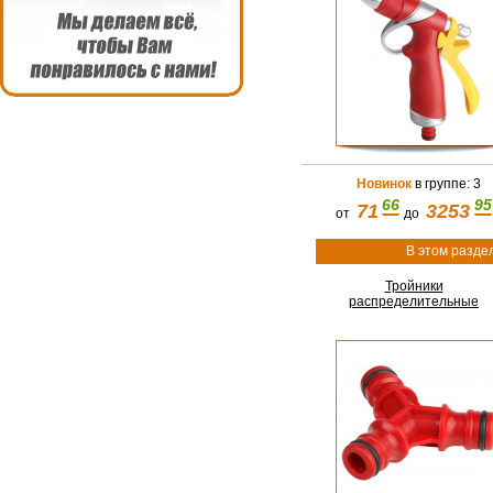
Новинок
в группе: 3
66
95
71
3253
от
до
В этом разде
Тройники
распределительные