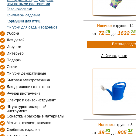
комнатными растениями
Газонокосилки
Триммеры садовые
Кормушки для птиц
Новинок
в группе: 14
Фигурки для сада и водоемов
45
75
72
1632
Уборка
от
до
Для детей
В этом разде
Игрушки
Интерьер
Лейки садовые
Подарки
Свечи
Фигурки декоративные
Бытовая электротехника
Для домашних животных
Ручной инструмент
Электро и бензоинструмент
Штукатурно-малярный
инструмент
Оснастка и расходые материалы
Метизы, крепеж, такелаж
Новинок
в группе: 3
Скобяные изделия
93
33
49
905
от
до