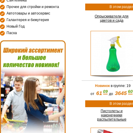
Сантехника
Прочее для стройки и ремонта
В этом разде
Автотовары и автосервис
Опрыскиватели для
Галантерея и бижутерия
цветов и сада
Новый Год
Пасха
Новинок
в группе: 19
09
60
61
3645
от
до
В этом разде
Пистолеты и
наконечники
распылительные