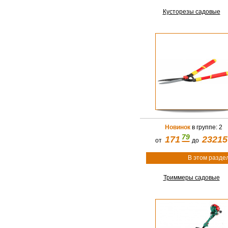
Кусторезы садовые
Новинок
в группе: 2
79
171
23215
от
до
В этом разде
Триммеры садовые