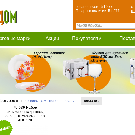
Товаров всего: 51 277
от
Товары в наличии: 51 277
от
рговые марки
Акции
Покупателям
Поста
ортировать по:
свойствам
цене
названию
новизне
79-039 Набор
силиконовых крышек,
3пр. (10/15/20см) Linea
SILICONE