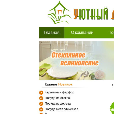
Главная
О компании
То
Каталог
Новинок
С
Керамика и фарфор
Посуда из стекла
Посуда из дерева
Посуда металлическая