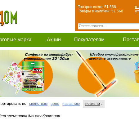
Товаров всего: 51 568
от
Товары в наличии: 51 568
от
рговые марки
Акции
Покупателям
Поста
ортировать по:
свойствам
цене
названию
новизне
ет элементов для отображения