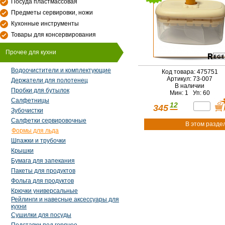
Посуда пластмассовая
Предметы сервировки, ножи
Кухонные инструменты
Товары для консервирования
Прочее для кухни
Водоочистители и комплектующие
Код товара: 475751
Артикул: 73-007
Держатели для полотенец
В наличии
Пробки для бутылок
Мин: 1 Уп: 60
Салфетницы
12
345
Зубочистки
Салфетки сервировочные
В этом разде
Формы для льда
Шпажки и трубочки
Крышки
Бумага для запекания
Пакеты для продуктов
Фольга для продуктов
Крючки универсальные
Рейлинги и навесные аксессуары для
кухни
Сушилки для посуды