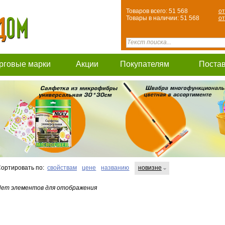
Товаров всего: 51 568
от
Товары в наличии: 51 568
от
рговые марки
Акции
Покупателям
Поста
ортировать по:
свойствам
цене
названию
новизне
ет элементов для отображения