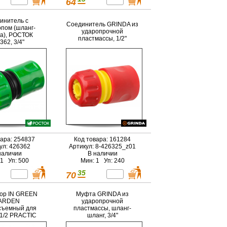
64
инитель с
Соединитель GRINDA из
опом (шланг-
ударопрочной
а), РОСТОК
пластмассы, 1/2"
362, 3/4"
вара: 254837
Код товара: 161284
ул: 426362
Артикул: 8-426325_z01
наличии
В наличии
 1 Уп: 500
Мин: 1 Уп: 240
35
70
ор IN GREEN
Муфта GRINDA из
ARDEN
ударопрочной
съемный для
пластмассы, шланг-
1/2 PRACTIC
шланг, 3/4"