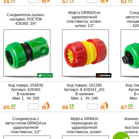
55
57
61
Муфта GRINDA из
Соед
Соединитель (шланг-
ударопрочной
автост
насадка), РОСТОК
пластмассы, шланг-
насадк
426360, 3/4"
шланг, 1/2"
426
Код товара: 254839
Код товара: 161296
Код то
Артикул: 426360
Артикул: 8-426342_z01
Артик
В наличии
В наличии
В 
Мин: 1 Уп: 500
Мин: 1 Уп: 240
Мин:
10
15
20
65
66
67
Соединитель с
Муфта GRINDA
Коннект
автостопом GRINDA из
переходная из
G
ударопрочной
ударопрочной
быстро
пластмассы, 1/2"
пластмассы, шланг-
шланга 
шланг, 1/2"-3/4"