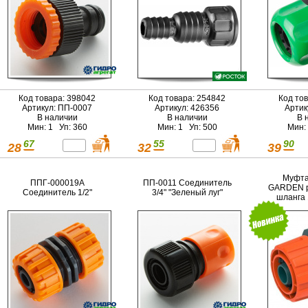
Код товара: 398042
Код товара: 254842
Код то
Артикул: ПП-0007
Артикул: 426356
Артик
В наличии
В наличии
В 
Мин: 1 Уп: 360
Мин: 1 Уп: 500
Мин:
67
55
90
28
32
39
Муфта
ППГ-000019А
ПП-0011 Соединитель
GARDEN р
Соединитель 1/2"
3/4" "Зеленый луг"
шланга 