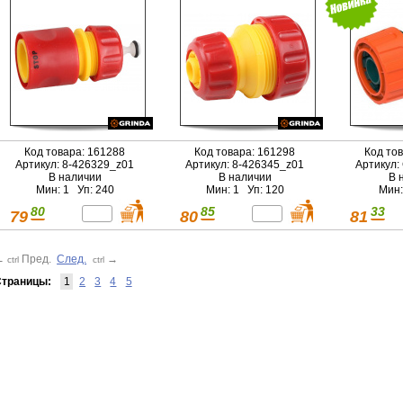
Код товара: 161288
Код товара: 161298
Код то
Артикул: 8-426329_z01
Артикул: 8-426345_z01
Артикул:
В наличии
В наличии
В 
Мин: 1 Уп: 240
Мин: 1 Уп: 120
Мин:
80
85
33
79
80
81
←
Пред.
След.
→
ctrl
ctrl
траницы:
1
2
3
4
5