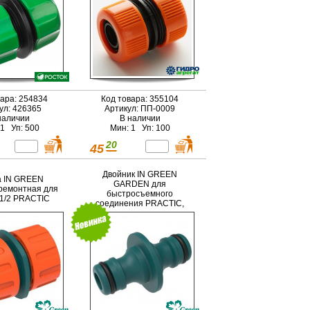
вара: 254834
Код товара: 355104
ул: 426365
Артикул: ПП-0009
наличии
В наличии
 1 Уп: 500
Мин: 1 Уп: 100
20
45
Двойник IN GREEN
 IN GREEN
GARDEN для
емонтная для
быстросъемного
1/2 PRACTIC
соединения PRACTIC,
ABS