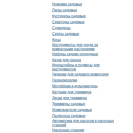
Ножовки садовые
Пилы садовые
Кусторезы садовые
Секаторы садовые
Сучкорезы
Серпы садовые
Косы
Инструменты для ухода за
комнатными растениями
Наборы садово-огородные
Катки для газона
Кронштейны и подвесы для
инструментов
Черенки для садового инвентаря
Газонокосилки
Мотоблоки и культиваторы
Катушки для триммера
Лески для триммера
Триммеры садовые
Измельчители садовые
Пылесосы садовые
Автоматика для насосов и насосных
станций
Насосные станции