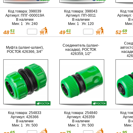
Код товара: 398039
Код товара: 398043
Код то
Артикул: ППГ-000019А
Артикул: ПП-0011
Артикул:
В наличии
В наличии
В 
Мин: 1 Уп: 240
Мин: 1 Уп: 120
Мин:
51
61
69
48
49
52
Соед
Соединитель (шланг-
Муфта (шланг-шланг),
автост
насадка), РОСТОК
РОСТОК 426366, 3/4"
насадк
426359, 1/2"
426
Код товара: 254833
Код товара: 254840
Код то
Артикул: 426366
Артикул: 426359
Артик
В наличии
В наличии
В 
Мин: 1 Уп: 500
Мин: 1 Уп: 500
Мин:
65
75
95