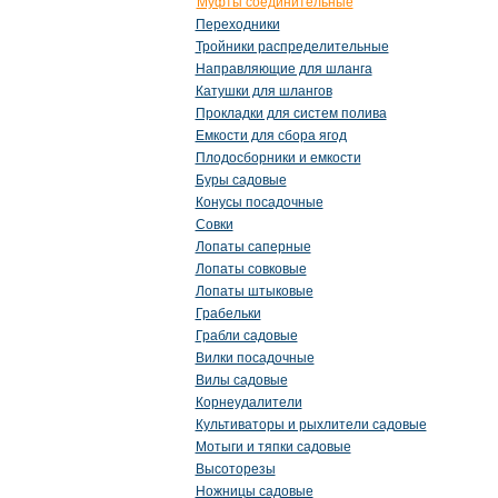
Муфты соединительные
Переходники
Тройники распределительные
Направляющие для шланга
Катушки для шлангов
Прокладки для систем полива
Емкости для сбора ягод
Плодосборники и емкости
Буры садовые
Конусы посадочные
Совки
Лопаты саперные
Лопаты совковые
Лопаты штыковые
Грабельки
Грабли садовые
Вилки посадочные
Вилы садовые
Корнеудалители
Культиваторы и рыхлители садовые
Мотыги и тяпки садовые
Высоторезы
Ножницы садовые