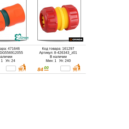
вара: 471646
Код товара: 161297
 GG556912055
Артикул: 8-426343_z01
наличии
В наличии
 1 Уп: 24
Мин: 1 Уп: 240
00
84