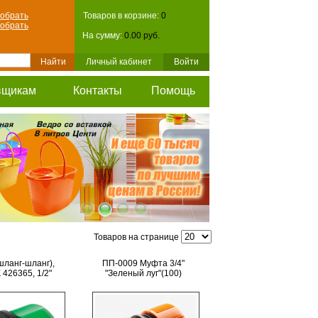
обрать
Товаров в корзине:
0
обрать
На сумму:
0.00 руб.
Личный кабинет
Войти
вщикам
Контакты
Помощь
Товаров на странице
шланг-шланг),
ПП-0009 Муфта 3/4"
426365, 1/2"
"Зеленый луг"(100)