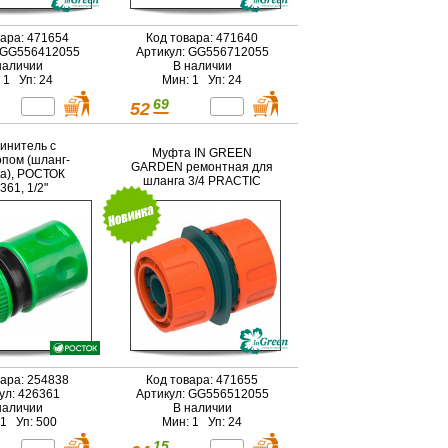
вара: 471654
Код товара: 471640
 GG556412055
Артикул: GG556712055
наличии
В наличии
 1 Уп: 24
Мин: 1 Уп: 24
69
52
инитель с
Муфта IN GREEN
опом (шланг-
GARDEN ремонтная для
а), РОСТОК
шланга 3/4 PRACTIC
361, 1/2"
вара: 254838
Код товара: 471655
ул: 426361
Артикул: GG556512055
наличии
В наличии
 1 Уп: 500
Мин: 1 Уп: 24
15