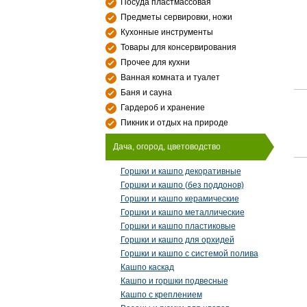
Посуда пластмассовая
Предметы сервировки, ножи
Кухонные инструменты
Товары для консервирования
Прочее для кухни
Ванная комната и туалет
Баня и сауна
Гардероб и хранение
Пикник и отдых на природе
Дача, огород, цветоводство
Горшки и кашпо декоративные
Горшки и кашпо (без поддонов)
Горшки и кашпо керамические
Горшки и кашпо металлические
Горшки и кашпо пластиковые
Горшки и кашпо для орхидей
Горшки и кашпо с системой полива
Кашпо каскад
Кашпо и горшки подвесные
Кашпо с креплением