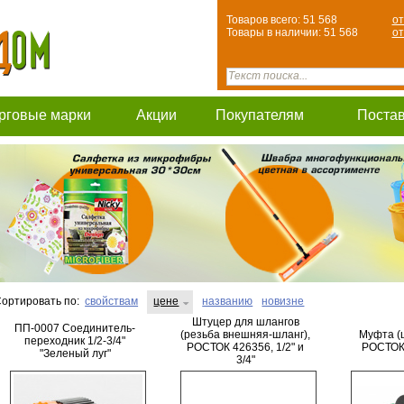
Товаров всего: 51 568
от
Товары в наличии: 51 568
от
рговые марки
Акции
Покупателям
Поста
ортировать по:
свойствам
цене
названию
новизне
Штуцер для шлангов
ПП-0007 Соединитель-
(резьба внешняя-шланг),
Муфта (
переходник 1/2-3/4"
РОСТОК 426356, 1/2" и
РОСТОК 
"Зеленый луг"
3/4"