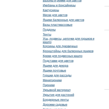
Вазоны и рюмки для цветов
Икебаны и бонсайницы
Кактусницы
Миски для цветов
Ящики балконные для цветов
Вазы пластмассовые
Поддоны
Тенты
Усы, подвесы, цепочки для горшков и
кашпо
Корзины для луковичных
Кронштейны для балконных ящиков
Крюки для подвесных кашпо
Подставки для цветов
Ящики для декора
Ящики почтовые
Горшки для рассады
Минипарники
Парники
Укрывной материал
Укрытия для растений
Бордюрные ленты
Дорожки садовые