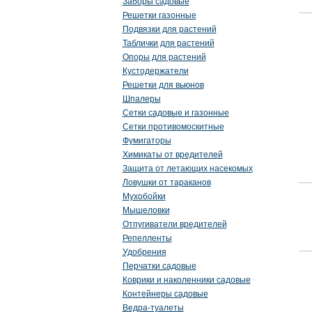
Заборы садовые
Решетки газонные
Подвязки для растений
Таблички для растений
Опоры для растений
Кустодержатели
Решетки для вьюнов
Шпалеры
Сетки садовые и газонные
Сетки противомоскитные
Фумигаторы
Химикаты от вредителей
Защита от летающих насекомых
Ловушки от тараканов
Мухобойки
Мышеловки
Отпугиватели вредителей
Репелленты
Удобрения
Перчатки садовые
Коврики и наколенники садовые
Контейнеры садовые
Ведра-туалеты