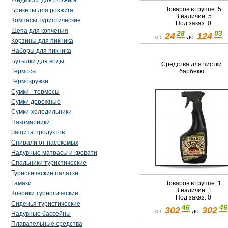
Жидкости для розжига
Товаров в группе: 5
Брикеты для розжига
В наличии: 5
Компасы туристические
Под заказ: 0
Щепа для копчения
28
03
24
124
от
до
Корзины для пикника
Наборы для пикника
Бутылки для воды
Средства для чистки
Термосы
барбекю
Термокружки
Сумки - термосы
Сумки дорожные
Сумки-холодильники
Накомарники
Защита продуктов
Спирали от насекомых
Надувные матрасы и кровати
Спальники туристические
Туристические палатки
Гамаки
Товаров в группе: 1
В наличии: 1
Коврики туристические
Под заказ: 0
Сиденья туристические
46
46
302
302
от
до
Надувные бассейны
Плавательные средства