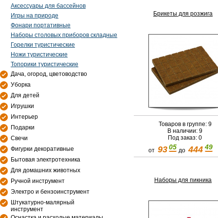
Аксессуары для бассейнов
Брикеты для розжига
Игры на природе
Фонари портативные
Наборы столовых приборов складные
Горелки туристические
Ножи туристические
Топорики туристические
Дача, огород, цветоводство
Уборка
Для детей
Игрушки
Интерьер
Товаров в группе: 9
Подарки
В наличии: 9
Под заказ: 0
Свечи
05
49
93
444
Фигурки декоративные
от
до
Бытовая электротехника
Для домашних животных
Наборы для пикника
Ручной инструмент
Электро и бензоинструмент
Штукатурно-малярный
инструмент
Оснастка и расходые материалы