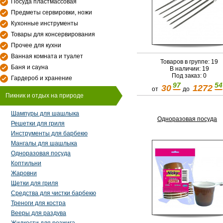
Посуда пластмассовая
Предметы сервировки, ножи
Кухонные инструменты
Товары для консервирования
Прочее для кухни
Ванная комната и туалет
Товаров в группе: 19
Баня и сауна
В наличии: 19
Под заказ: 0
Гардероб и хранение
97
54
30
1272
от
до
Пикник и отдых на природе
Шампуры для шашлыка
Одноразовая посуда
Решетки для гриля
Инструменты для барбекю
Мангалы для шашлыка
Одноразовая посуда
Коптильни
Жаровни
Щетки для гриля
Средства для чистки барбекю
Треноги для костра
Вееры для раздува