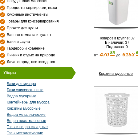
Посуда пластмассовая
Предметы сервировки, ножи
Кухонные инструменты
Товары для консервирования
Прочее для кухни
Ванная комната и туалет
Товаров в группе: 37
Баня и сауна
В наличии: 37
Под заказ: 0
Гардероб и хранение
85
470
6153
от
до
Пикник и отдых на природе
Дача, огород, цветоводство
Уборка
Корзины мусорные
Баки для мусора
Баки универсальные
Ведра мусорные
Контейнеры для мусора
Корзины мусорные
Ведра металлические
Ведра пластмассовые
Тазы и ведра складные
Тазы металлические