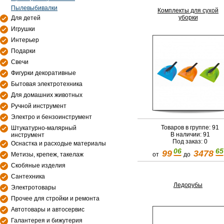
Пылевыбивалки
Комплекты для сухой
уборки
Для детей
Игрушки
Интерьер
Подарки
Свечи
Фигурки декоративные
Бытовая электротехника
Для домашних животных
Ручной инструмент
Электро и бензоинструмент
Товаров в группе: 91
Штукатурно-малярный
В наличии: 91
инструмент
Под заказ: 0
Оснастка и расходые материалы
06
65
99
3478
Метизы, крепеж, такелаж
от
до
Скобяные изделия
Сантехника
Ледорубы
Электротовары
Прочее для стройки и ремонта
Автотовары и автосервис
Галантерея и бижутерия