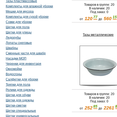
Тазы пластмассовые
Товаров в группе: 20
Комплекты для влажной уборки
В наличии: 20
Мешки для мусора
Под заказ: 0
Комплекты для сухой уборки
77
15
120
560
от
до
Совки для уборки
Щетки для пола
Щетки для улицы
Тазы металлические
Ледорубы
Лопаты снеговые
Швабры
Сменные части для швабр
Насадки МОП
Черенки для инвентаря
Окномойки
Водосгоны
Салфетки для уборки
Тряпки для пола
Ролики для одежды
Товаров в группе: 20
Щетки для обуви
В наличии: 20
Щетки для одежды
Под заказ: 0
Щетки-сметки
85
252
2261
от
до
Щетки специальные
Щетки универсальные