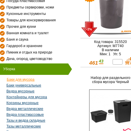
Посуда пластмассовая
Предметы сервировки, ножи
Кухонные инструменты
Товары для консервирования
Прочее для кухни
-2%
Ванная комната и туалет
Баня и сауна
Код товара: 315520
Гардероб и хранение
Артикул: М7740
В наличии
Пикник и отдых на природе
Мин: 1 Уп: 5
Дача, огород, цветоводство
43
461
Уборка
Набор для раздельного
Баки для мусора
сбора мусора Черный
Баки универсальные
Ведра мусорные
Контейнеры для мусора
Корзины мусорные
Ведра металлические
Ведра пластмассовые
Тазы и ведра складные
Тазы металлические