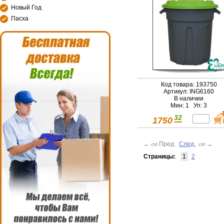
Новый Год
Пасха
Код товара: 193750
Артикул: ING6160
В наличии
Мин: 1 Уп: 3
32
1750
←
Пред.
След.
→
ctrl
ctrl
Страницы:
1
2