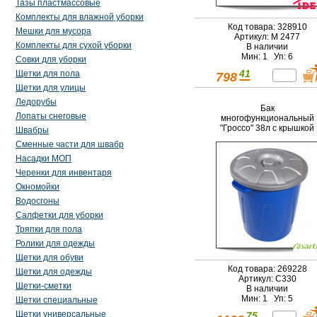
Тазы пластмассовые
Комплекты для влажной уборки
Код товара: 328910
Мешки для мусора
Артикул: М 2477
Комплекты для сухой уборки
В наличии
Мин: 1 Уп: 6
Совки для уборки
41
Щетки для пола
798
Щетки для улицы
Ледорубы
Бак
Лопаты снеговые
многофункциональный
"Гроссо" 38л с крышкой
Швабры
Сменные части для швабр
Насадки МОП
Черенки для инвентаря
Окномойки
Водосгоны
Салфетки для уборки
Тряпки для пола
Ролики для одежды
Щетки для обуви
Код товара: 269228
Щетки для одежды
Артикул: С330
Щетки-сметки
В наличии
Мин: 1 Уп: 5
Щетки специальные
Щетки универсальные
75