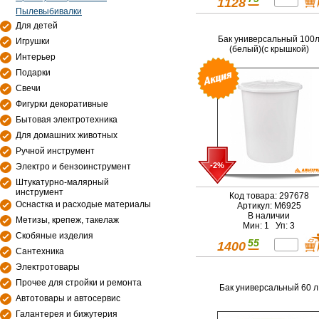
1128
Пылевыбивалки
Для детей
Бак универсальный 100
Игрушки
(белый)(с крышкой)
Интерьер
Подарки
Свечи
Фигурки декоративные
Бытовая электротехника
Для домашних животных
Ручной инструмент
-2%
Электро и бензоинструмент
Штукатурно-малярный
инструмент
Код товара: 297678
Оснастка и расходые материалы
Артикул: М6925
В наличии
Метизы, крепеж, такелаж
Мин: 1 Уп: 3
Скобяные изделия
55
1400
Сантехника
Электротовары
Прочее для стройки и ремонта
Бак универсальный 60 л
Автотовары и автосервис
Галантерея и бижутерия