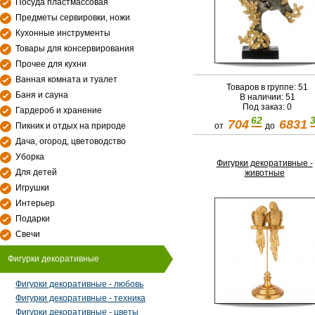
Посуда пластмассовая
Предметы сервировки, ножи
Кухонные инструменты
Товары для консервирования
Прочее для кухни
Ванная комната и туалет
Товаров в группе: 51
Баня и сауна
В наличии: 51
Под заказ: 0
Гардероб и хранение
62
704
6831
от
до
Пикник и отдых на природе
Дача, огород, цветоводство
Уборка
Фигурки декоративные -
Для детей
животные
Игрушки
Интерьер
Подарки
Свечи
Фигурки декоративные
Фигурки декоративные - любовь
Фигурки декоративные - техника
Фигурки декоративные - цветы