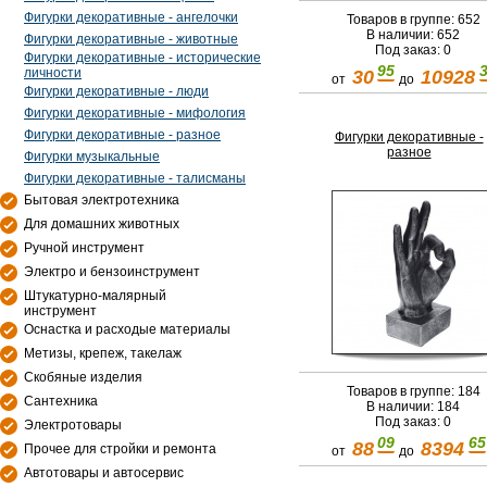
Фигурки декоративные - ангелочки
Товаров в группе: 652
В наличии: 652
Фигурки декоративные - животные
Под заказ: 0
Фигурки декоративные - исторические
95
личности
30
10928
от
до
Фигурки декоративные - люди
Фигурки декоративные - мифология
Фигурки декоративные - разное
Фигурки декоративные -
разное
Фигурки музыкальные
Фигурки декоративные - талисманы
Бытовая электротехника
Для домашних животных
Ручной инструмент
Электро и бензоинструмент
Штукатурно-малярный
инструмент
Оснастка и расходые материалы
Метизы, крепеж, такелаж
Скобяные изделия
Товаров в группе: 184
Сантехника
В наличии: 184
Под заказ: 0
Электротовары
09
65
88
8394
Прочее для стройки и ремонта
от
до
Автотовары и автосервис