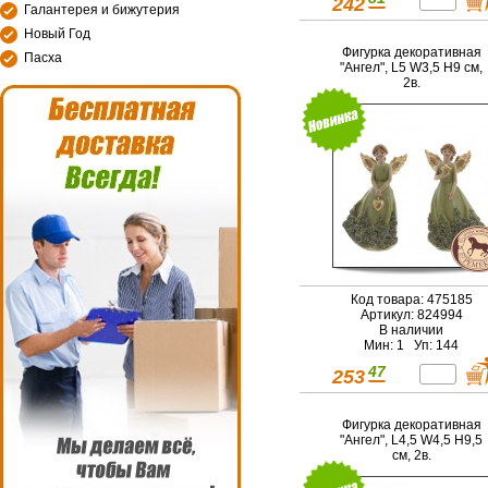
242
Галантерея и бижутерия
Новый Год
Фигурка декоративная
Пасха
"Ангел", L5 W3,5 H9 см,
2в.
Код товара: 475185
Артикул: 824994
В наличии
Мин: 1 Уп: 144
47
253
Фигурка декоративная
"Ангел", L4,5 W4,5 H9,5
см, 2в.