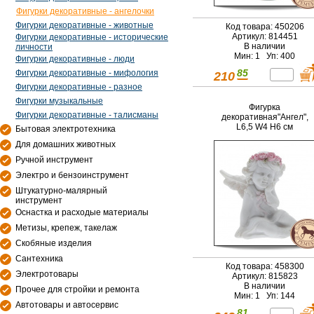
Фигурки декоративные - ангелочки
Фигурки декоративные - животные
Код товара: 450206
Артикул: 814451
Фигурки декоративные - исторические
В наличии
личности
Мин: 1 Уп: 400
Фигурки декоративные - люди
85
Фигурки декоративные - мифология
210
Фигурки декоративные - разное
Фигурки музыкальные
Фигурка
Фигурки декоративные - талисманы
декоративная"Ангел",
L6,5 W4 H6 см
Бытовая электротехника
Для домашних животных
Ручной инструмент
Электро и бензоинструмент
Штукатурно-малярный
инструмент
Оснастка и расходые материалы
Метизы, крепеж, такелаж
Скобяные изделия
Сантехника
Код товара: 458300
Электротовары
Артикул: 815823
В наличии
Прочее для стройки и ремонта
Мин: 1 Уп: 144
Автотовары и автосервис
81