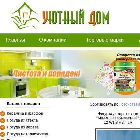
Главная
О компании
Торговые марки
Каталог товаров
Сортировать по:
свойствам
Керамика и фарфор
Фигурка декоративная
"Ангел. Незабываемый",
Посуда из стекла
L2 W1,8 H3,4 см
Посуда из дерева
Посуда металлическая