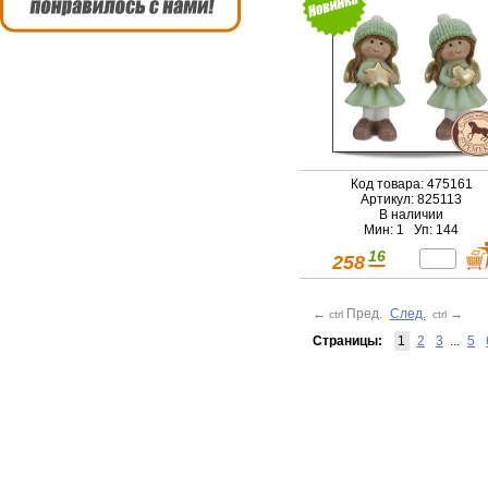
Код товара: 475161
Артикул: 825113
В наличии
Мин: 1 Уп: 144
16
258
←
Пред.
След.
→
ctrl
ctrl
Страницы:
1
2
3
...
5