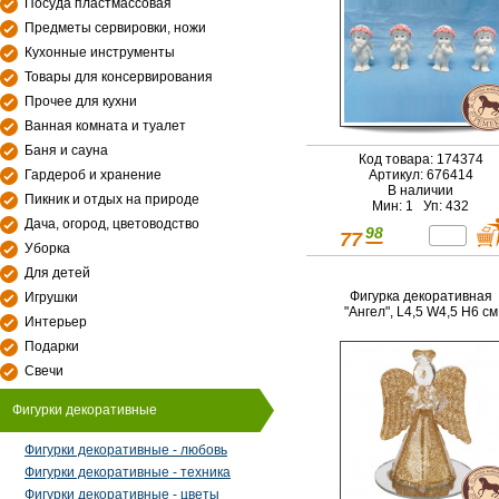
Посуда пластмассовая
Предметы сервировки, ножи
Кухонные инструменты
Товары для консервирования
Прочее для кухни
Ванная комната и туалет
Баня и сауна
Код товара: 174374
Гардероб и хранение
Артикул: 676414
В наличии
Пикник и отдых на природе
Мин: 1 Уп: 432
Дача, огород, цветоводство
98
77
Уборка
Для детей
Фигурка декоративная
Игрушки
"Ангел", L4,5 W4,5 H6 см
Интерьер
Подарки
Свечи
Фигурки декоративные
Фигурки декоративные - любовь
Фигурки декоративные - техника
Фигурки декоративные - цветы