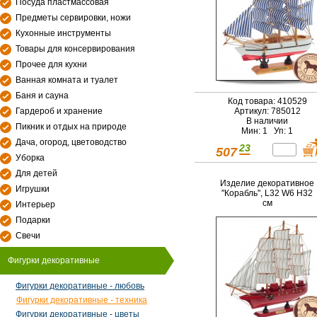
Посуда пластмассовая
Предметы сервировки, ножи
Кухонные инструменты
Товары для консервирования
Прочее для кухни
Ванная комната и туалет
Баня и сауна
Код товара: 410529
Гардероб и хранение
Артикул: 785012
В наличии
Пикник и отдых на природе
Мин: 1 Уп: 1
Дача, огород, цветоводство
23
507
Уборка
Для детей
Изделие декоративное
Игрушки
"Корабль", L32 W6 H32
см
Интерьер
Подарки
Свечи
Фигурки декоративные
Фигурки декоративные - любовь
Фигурки декоративные - техника
Фигурки декоративные - цветы