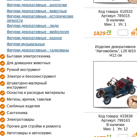
Фигурки декоративные - ангелочки
Фигурки декоративные - животные
Код товара: 410532
Артикул: 785015
Фигурки декоративные - исторические
В наличии
личности
Мин: 1 Уп: 1
Фигурки декоративные - люди
28
Фигурки декоративные - мифология
1829
Фигурки декоративные - разное
Фигурки музыкальные
Изделие декоративное
Фигурки декоративные - талисманы
"Автомобиль", L26 W10
H12 см
Бытовая электротехника
Для домашних животных
Ручной инструмент
Электро и бензоинструмент
Штукатурно-малярный
инструмент
Оснастка и расходые материалы
Метизы, крепеж, такелаж
Скобяные изделия
Сантехника
Код товара: 433838
Электротовары
Артикул: 799163
В наличии
Прочее для стройки и ремонта
Мин: 1 Уп: 12
Автотовары и автосервис
12