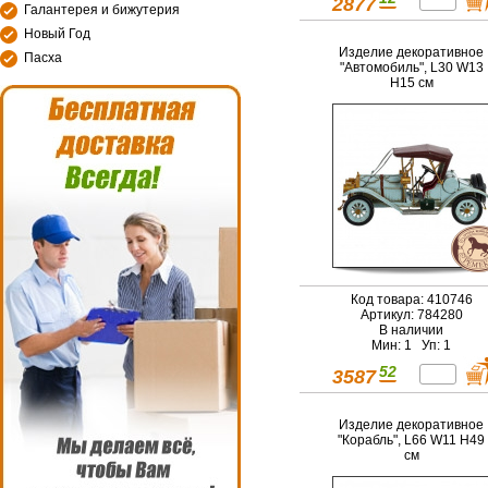
2877
Галантерея и бижутерия
Новый Год
Изделие декоративное
Пасха
"Автомобиль", L30 W13
H15 см
Код товара: 410746
Артикул: 784280
В наличии
Мин: 1 Уп: 1
52
3587
Изделие декоративное
"Корабль", L66 W11 H49
см