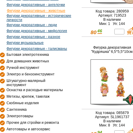
Фигурки декоративные - ангелочки
Фигурки декоративные - животные
Код товара: 280959
Артикул: 719523
Фигурки декоративные - исторические
В наличии
личности
Мин: 1 Уп: 144
Фигурки декоративные - люди
46
Фигурки декоративные - мифология
80
Фигурки декоративные - разное
Фигурки музыкальные
Фигурка декоративная
Фигурки декоративные - талисманы
"Кудряшка" 6,5*5,5*10см
Бытовая электротехника
Для домашних животных
Ручной инструмент
Электро и бензоинструмент
Штукатурно-малярный
инструмент
Оснастка и расходые материалы
Метизы, крепеж, такелаж
Скобяные изделия
Сантехника
Код товара: 085879
Электротовары
Артикул: SL1961737
В наличии
Прочее для стройки и ремонта
Мин: 8 Уп: 144
Автотовары и автосервис
94