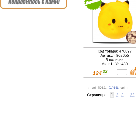
Код товара: 470897
Артикул: 802055
В наличии
Мин: 1 Уп: 480
32
124
←
Пред.
След.
→
ctrl
ctrl
Страницы:
1
2
3
...
32