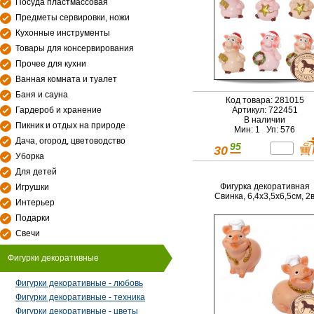
Посуда пластмассовая
Предметы сервировки, ножи
Кухонные инструменты
Товары для консервирования
Прочее для кухни
Ванная комната и туалет
Баня и сауна
Код товара: 281015
Гардероб и хранение
Артикул: 722451
В наличии
Пикник и отдых на природе
Мин: 1 Уп: 576
Дача, огород, цветоводство
95
30
Уборка
Для детей
Фигурка декоративная
Игрушки
Свинка, 6,4х3,5х6,5см, 2
Интерьер
Подарки
Свечи
Фигурки декоративные
Фигурки декоративные - любовь
Фигурки декоративные - техника
Фигурки декоративные - цветы