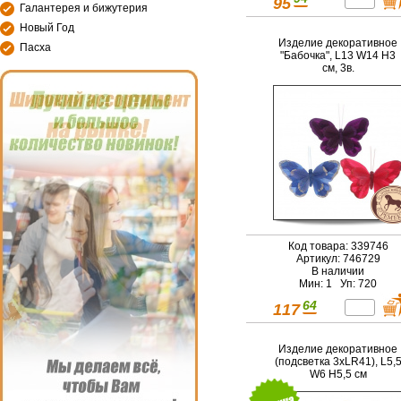
95
Галантерея и бижутерия
Новый Год
Изделие декоративное
Пасха
"Бабочка", L13 W14 H3
см, 3в.
Код товара: 339746
Артикул: 746729
В наличии
Мин: 1 Уп: 720
64
117
Изделие декоративное
(подсветка 3xLR41), L5,
W6 H5,5 см