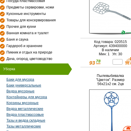
Посуда пластмассовая
Предметы сервировки, ножи
Кухонные инструменты
Товары для консервирования
Прочее для кухни
Ванная комната и туалет
Баня и сауна
Код товара: 020515
Гардероб и хранение
Артикул: 439400000
В наличии
Пикник и отдых на природе
Мин: 1 Уп: 30
Дача, огород, цветоводство
78
93
Уборка
Пылевыбивалка
Баки для мусора
"Цветок". Размер
56х21х2 см. 2цв
Баки универсальные
Ведра мусорные
Контейнеры для мусора
Корзины мусорные
Ведра металлические
Ведра пластмассовые
Тазы и ведра складные
Тазы металлические