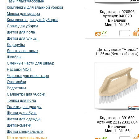
Тазы пластмассовые
Комплекты для влажной уборки
Код товара: 020506
Мешки для мусора
Артикул: 040020
Комплекты для сухой уборки
В наличии
Мин: 1 Уп: 36
Совки для уборки
77
Щетки для пола
63
Щетки для улицы
Ледорубы
Щетка утюжок "Мальта"
Лопаты снеговые
L135мм (бежевый флэк)
Швабры
Сменные части для швабр
Насадки МОП
Черенки для инвентаря
Окномойки
Водосгоны
Салфетки для уборки
Тряпки для пола
Ролики для одежды
Щетки для обуви
Код товара: 391620
Щетки для одежды
Артикул: 221223327/04
Щетки-сметки
В наличии
Мин: 1 Уп: 56
Щетки специальные
Щетки универсальные
48