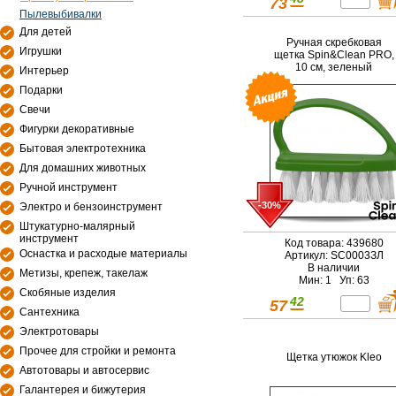
73
Пылевыбивалки
Для детей
Ручная скребковая
Игрушки
щетка Spin&Clean PRO,
10 см, зеленый
Интерьер
Подарки
Свечи
Фигурки декоративные
Бытовая электротехника
Для домашних животных
Ручной инструмент
-30%
Электро и бензоинструмент
Штукатурно-малярный
инструмент
Код товара: 439680
Оснастка и расходые материалы
Артикул: SC0003ЗЛ
В наличии
Метизы, крепеж, такелаж
Мин: 1 Уп: 63
Скобяные изделия
42
57
Сантехника
Электротовары
Прочее для стройки и ремонта
Щетка утюжок Kleo
Автотовары и автосервис
Галантерея и бижутерия