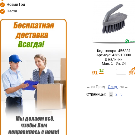
Новый Год
Пасха
Код товара: 456831
Артикул: 438910000
В наличии
Мин: 1 Уп: 24
34
91
←
Пред.
След.
→
ctrl
ctrl
Страницы:
1
2
3