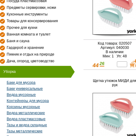
Посуда пластмассовая
Предметы сервировки, ножи
Кухонные инструменты
Товары для консервирования
Прочее для кухни
Ванная комната и туалет
Баня и сауна
Код товара: 020507
Гардероб и хранение
Артикул: 040030
В наличии
Пикник и отдых на природе
Мин: 1 Уп: 48
Дача, огород, цветоводство
26
44
Уборка
Щетка утюжок МИДИ дл
Баки для мусора
рук
Баки универсальные
Ведра мусорные
Контейнеры для мусора
Корзины мусорные
Ведра металлические
Ведра пластмассовые
Тазы и ведра складные
Тазы металлические