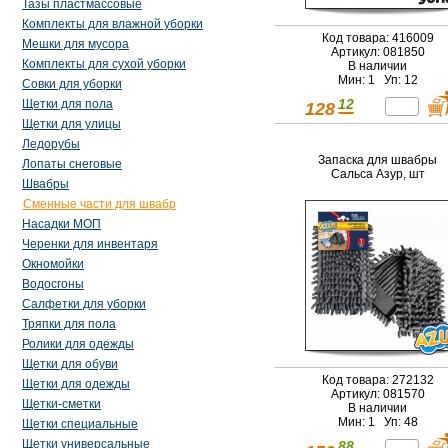
Тазы пластмассовые
Комплекты для влажной уборки
Код товара: 416009
Мешки для мусора
Артикул: 081850
Комплекты для сухой уборки
В наличии
Мин: 1 Уп: 12
Совки для уборки
12
Щетки для пола
128
Щетки для улицы
Ледорубы
Запаска для швабры
Лопаты снеговые
Сальса Азур, шт
Швабры
Сменные части для швабр
Насадки МОП
Черенки для инвентаря
Окномойки
Водосгоны
Салфетки для уборки
Тряпки для пола
Ролики для одежды
Щетки для обуви
Код товара: 272132
Щетки для одежды
Артикул: 081570
Щетки-сметки
В наличии
Мин: 1 Уп: 48
Щетки специальные
Щетки универсальные
88