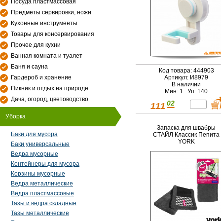
Посуда пластмассовая
Предметы сервировки, ножи
Кухонные инструменты
Товары для консервирования
Прочее для кухни
Ванная комната и туалет
Баня и сауна
Код товара: 444903
Гардероб и хранение
Артикул: И8979
В наличии
Пикник и отдых на природе
Мин: 1 Уп: 140
Дача, огород, цветоводство
02
111
Уборка
Запаска для швабры
Баки для мусора
СТАЙЛ Классик Пепита
YORK
Баки универсальные
Ведра мусорные
Контейнеры для мусора
Корзины мусорные
Ведра металлические
Ведра пластмассовые
Тазы и ведра складные
Тазы металлические