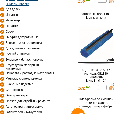
150
Пылевыбивалки
Для детей
Запаска швабры Топ-
Игрушки
Моп для пола
Интерьер
Подарки
Свечи
Фигурки декоративные
Бытовая электротехника
Для домашних животных
Ручной инструмент
Электро и бензоинструмент
Штукатурно-малярный
инструмент
Код товара: 020165
Оснастка и расходые материалы
Артикул: 081130
В наличии
Метизы, крепеж, такелаж
Мин: 1 Уп: 24
Скобяные изделия
02
182
Сантехника
Электротовары
Платформа со сменной
Прочее для стройки и ремонта
насадкой Sahara
Стандарт микрофибра
Автотовары и автосервис
Галантерея и бижутерия