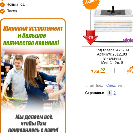
Новый Год
Пасха
-7%
Код товара: 475709
Артикул: 2312103
В наличии
Мин: 1 Уп: 6
92
174
←
Пред.
След.
→
ctrl
ctrl
Страницы:
1
2