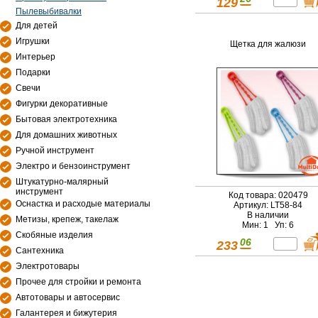
129
Пылевыбивалки
Для детей
Игрушки
Щетка для жалюзи
Интерьер
Подарки
Свечи
Фигурки декоративные
Бытовая электротехника
Для домашних животных
Ручной инструмент
Электро и бензоинструмент
Штукатурно-малярный
инструмент
Код товара: 020479
Оснастка и расходые материалы
Артикул: LT58-84
В наличии
Метизы, крепеж, такелаж
Мин: 1 Уп: 6
Скобяные изделия
06
233
Сантехника
Электротовары
Прочее для стройки и ремонта
Автотовары и автосервис
Галантерея и бижутерия