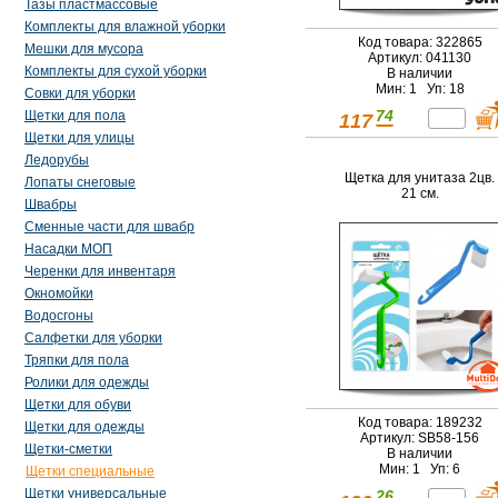
Тазы пластмассовые
Комплекты для влажной уборки
Код товара: 322865
Мешки для мусора
Артикул: 041130
Комплекты для сухой уборки
В наличии
Мин: 1 Уп: 18
Совки для уборки
74
Щетки для пола
117
Щетки для улицы
Ледорубы
Щетка для унитаза 2цв.
Лопаты снеговые
21 см.
Швабры
Сменные части для швабр
Насадки МОП
Черенки для инвентаря
Окномойки
Водосгоны
Салфетки для уборки
Тряпки для пола
Ролики для одежды
Щетки для обуви
Код товара: 189232
Щетки для одежды
Артикул: SB58-156
Щетки-сметки
В наличии
Мин: 1 Уп: 6
Щетки специальные
Щетки универсальные
26