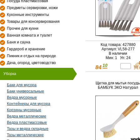
Посуда пластмассовая
Предметы сервировки, ножи
Кухонные инструменты
Товары для консервирования
Прочее для кухни
Ванная комната и туалет
Баня и сауна
Код товара: 427880
Гардероб и хранение
Артикул: VL58-277
В наличии
Пикник и отдых на природе
Мин: 1 Уп: 24
Дача, огород, цветоводство
10
84
Уборка
Щетка для мытья посуд
Баки для мусора
БАМБУК ЭКО Натурал
Баки универсальные
Ведра мусорные
Контейнеры для мусора
Корзины мусорные
Ведра металлические
Ведра пластмассовые
Тазы и ведра складные
Тазы металлические