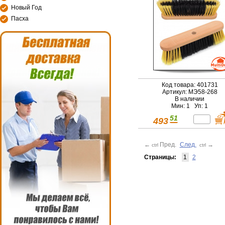
Новый Год
Пасха
Код товара: 401731
Артикул: МЭ58-268
В наличии
Мин: 1 Уп: 1
51
493
←
Пред.
След.
→
ctrl
ctrl
Страницы:
1
2