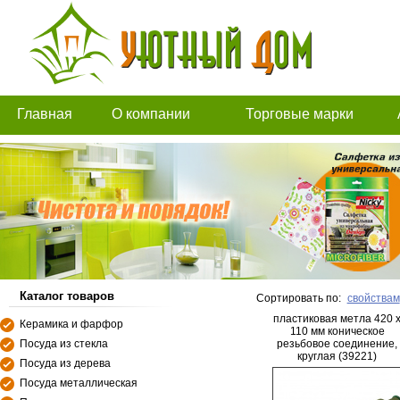
Главная
О компании
Торговые марки
Каталог товаров
Сортировать по:
свойствам
пластиковая метла 420 
Керамика и фарфор
110 мм коническое
Посуда из стекла
резьбовое соединение,
круглая (39221)
Посуда из дерева
Посуда металлическая