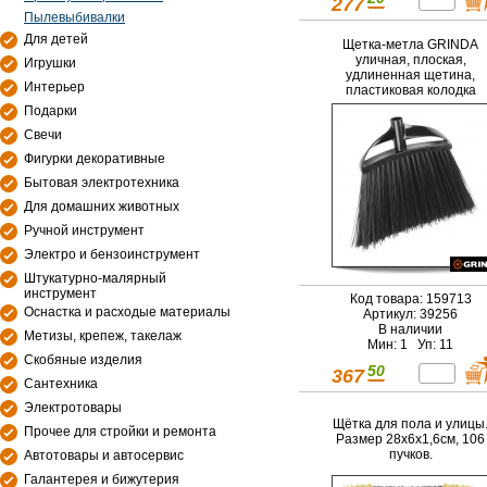
277
Пылевыбивалки
Для детей
Щетка-метла GRINDA
уличная, плоская,
Игрушки
удлиненная щетина,
Интерьер
пластиковая колодка
Подарки
Свечи
Фигурки декоративные
Бытовая электротехника
Для домашних животных
Ручной инструмент
Электро и бензоинструмент
Штукатурно-малярный
инструмент
Код товара: 159713
Оснастка и расходые материалы
Артикул: 39256
В наличии
Метизы, крепеж, такелаж
Мин: 1 Уп: 11
Скобяные изделия
50
367
Сантехника
Электротовары
Щётка для пола и улицы
Прочее для стройки и ремонта
Размер 28х6х1,6см, 106
пучков.
Автотовары и автосервис
Галантерея и бижутерия