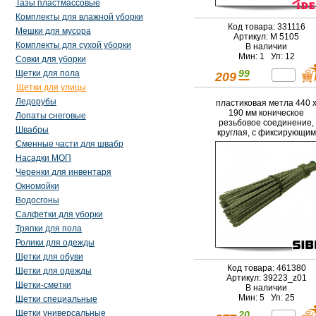
Тазы пластмассовые
Комплекты для влажной уборки
Код товара: 331116
Мешки для мусора
Артикул: М 5105
Комплекты для сухой уборки
В наличии
Мин: 1 Уп: 12
Совки для уборки
99
Щетки для пола
209
Щетки для улицы
Ледорубы
пластиковая метла 440 
190 мм коническое
Лопаты снеговые
резьбовое соединение,
Швабры
круглая, с фиксирующим
ободом (39223)
Сменные части для швабр
Насадки МОП
Черенки для инвентаря
Окномойки
Водосгоны
Салфетки для уборки
Тряпки для пола
Ролики для одежды
Щетки для обуви
Код товара: 461380
Щетки для одежды
Артикул: 39223_z01
Щетки-сметки
В наличии
Мин: 5 Уп: 25
Щетки специальные
Щетки универсальные
20