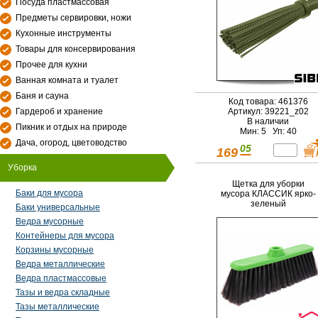
Посуда пластмассовая
Предметы сервировки, ножи
Кухонные инструменты
Товары для консервирования
Прочее для кухни
Ванная комната и туалет
Баня и сауна
Код товара: 461376
Гардероб и хранение
Артикул: 39221_z02
В наличии
Пикник и отдых на природе
Мин: 5 Уп: 40
Дача, огород, цветоводство
05
169
Уборка
Щетка для уборки
Баки для мусора
мусора КЛАССИК ярко-
зеленый
Баки универсальные
Ведра мусорные
Контейнеры для мусора
Корзины мусорные
Ведра металлические
Ведра пластмассовые
Тазы и ведра складные
Тазы металлические