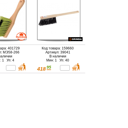
вара: 401729
Код товара: 159660
л: МЭ58-266
Артикул: 39041
наличии
В наличии
: 1 Уп: 4
Мин: 1 Уп: 40
95
418