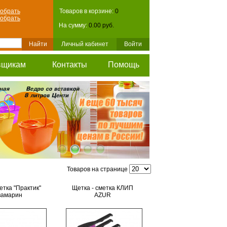
обрать
Товаров в корзине:
0
обрать
На сумму:
0.00 руб.
Личный кабинет
Войти
вщикам
Контакты
Помощь
Товаров на странице
етка "Практик"
Щетка - сметка КЛИП
вамарин
AZUR