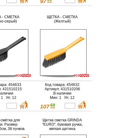
97
 - СМЕТКА
ЩЕТКА - СМЕТКА
но-серый)
(Желтый)
вара: 454633
Код товара: 454632
л: 431510215
Артикул: 431510206
наличии
В наличии
 1 Уп: 12
Мин: 1 Уп: 12
68
107
-смётка для
Щетка сметка GRINDA
ки. Размер
"EURO", буковая ручка,
6см, 38 пучков.
мягкая щетина