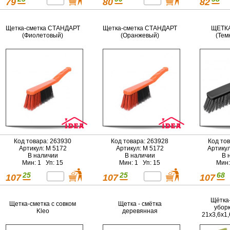
79
80
82
Щетка-сметка СТАНДАРТ
Щетка-сметка СТАНДАРТ
ЩЕТКА
(Фиолетовый)
(Оранжевый)
(Тем
Код товара: 263930
Код товара: 263928
Код то
Артикул: М 5172
Артикул: М 5172
Артику
В наличии
В наличии
В 
Мин: 1 Уп: 15
Мин: 1 Уп: 15
Мин:
25
25
68
107
107
107
Щётка
Щетка-сметка с совком
Щетка - смётка
убор
Kleo
деревянная
21х3,6х1,