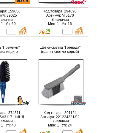
вара: 159656
Код товара: 294690
кул: 39025
Артикул: М 5170
наличии
В наличии
 1 Уп: 60
Мин: 1 Уп: 16
25
79
 "Премиум"
Щетка-сметка "Гренада"
ика индиго
(гранит светло-серый)
вара: 374511
Код товара: 391124
 SV3117_1ИНД
Артикул: 221224321/02
наличии
В наличии
 1 Уп: 40
Мин: 1 Уп: 24
50