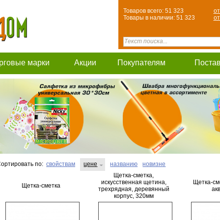
Товаров всего: 51 323
от
Товары в наличии: 51 323
от
рговые марки
Акции
Покупателям
Поста
ортировать по:
свойствам
цене
названию
новизне
Щетка-сметка,
искусственная щетина,
Щетка-см
Щетка-сметка
трехрядная, деревянный
ак
корпус, 320мм