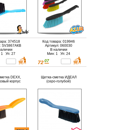
вара: 374518
Код товара: 019946
: SV3867АКВ
Артикул: 060030
наличии
В наличии
 1 Уп: 27
Мин: 1 Уп: 24
07
72
метка DEXX,
Щетка-сметка ИДЕАЛ
ковый корпус
(серо-голубой)