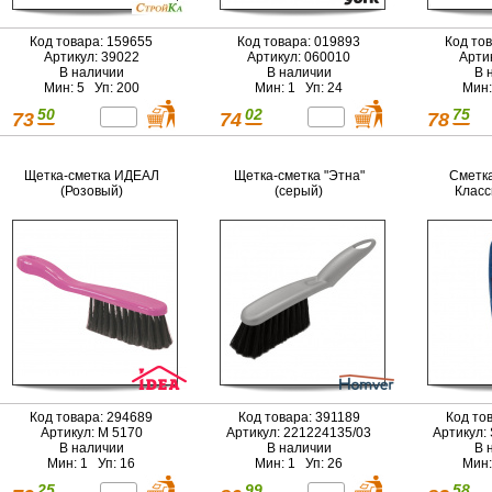
Код товара: 159655
Код товара: 019893
Код то
Артикул: 39022
Артикул: 060010
Арти
В наличии
В наличии
В 
Мин: 5 Уп: 200
Мин: 1 Уп: 24
Мин:
50
02
75
73
74
78
Щетка-сметка ИДЕАЛ
Щетка-сметка "Этна"
Сметка
(Розовый)
(серый)
Класс
Код товара: 294689
Код товара: 391189
Код то
Артикул: М 5170
Артикул: 221224135/03
Артикул:
В наличии
В наличии
В 
Мин: 1 Уп: 16
Мин: 1 Уп: 26
Мин:
25
99
58