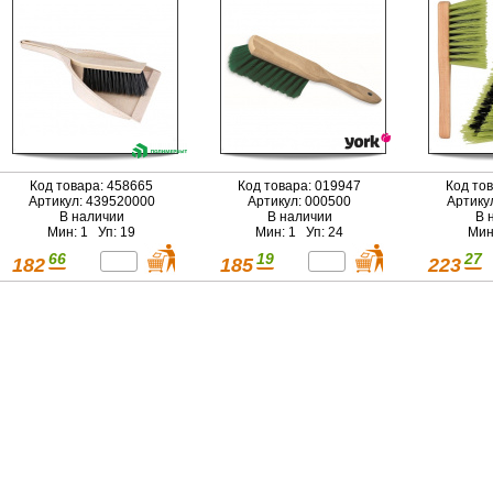
Код товара: 458665
Код товара: 019947
Код то
Артикул: 439520000
Артикул: 000500
Артику
В наличии
В наличии
В 
Мин: 1 Уп: 19
Мин: 1 Уп: 24
Мин
66
19
27
182
185
223