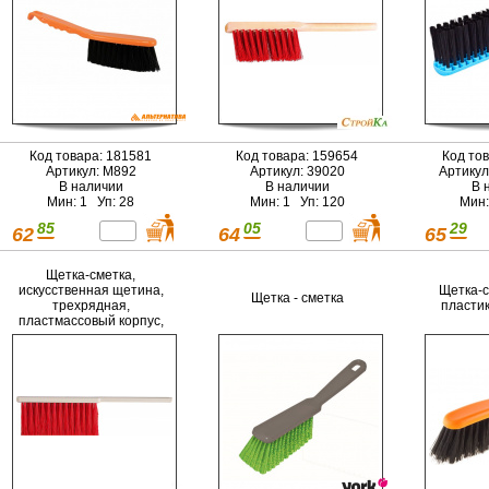
Код товара: 181581
Код товара: 159654
Код то
Артикул: М892
Артикул: 39020
Артикул
В наличии
В наличии
В 
Мин: 1 Уп: 28
Мин: 1 Уп: 120
Мин:
85
05
29
62
64
65
Щетка-сметка,
искусственная щетина,
Щетка-с
Щетка - сметка
трехрядная,
пласти
пластмассовый корпус,
315мм