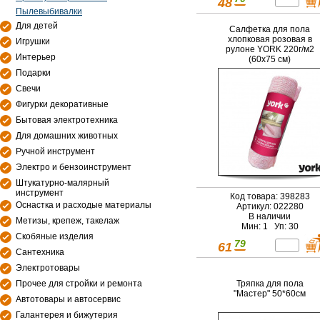
48
Пылевыбивалки
Для детей
Салфетка для пола
хлопковая розовая в
Игрушки
рулоне YORK 220г/м2
Интерьер
(60х75 см)
Подарки
Свечи
Фигурки декоративные
Бытовая электротехника
Для домашних животных
Ручной инструмент
Электро и бензоинструмент
Штукатурно-малярный
инструмент
Код товара: 398283
Оснастка и расходые материалы
Артикул: 022280
В наличии
Метизы, крепеж, такелаж
Мин: 1 Уп: 30
Скобяные изделия
79
61
Сантехника
Электротовары
Прочее для стройки и ремонта
Тряпка для пола
"Мастер" 50*60см
Автотовары и автосервис
Галантерея и бижутерия