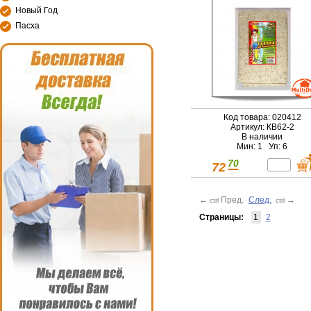
Новый Год
Пасха
Код товара: 020412
Артикул: КВ62-2
В наличии
Мин: 1 Уп: 6
70
72
←
Пред.
След.
→
ctrl
ctrl
Страницы:
1
2