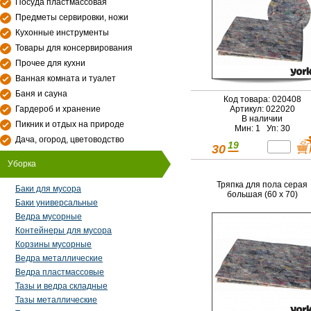
Посуда пластмассовая
Предметы сервировки, ножи
Кухонные инструменты
Товары для консервирования
Прочее для кухни
Ванная комната и туалет
Баня и сауна
Код товара: 020408
Гардероб и хранение
Артикул: 022020
В наличии
Пикник и отдых на природе
Мин: 1 Уп: 30
Дача, огород, цветоводство
19
30
Уборка
Тряпка для пола серая
Баки для мусора
большая (60 х 70)
Баки универсальные
Ведра мусорные
Контейнеры для мусора
Корзины мусорные
Ведра металлические
Ведра пластмассовые
Тазы и ведра складные
Тазы металлические