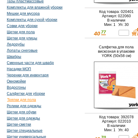
Тазы пластмассовые
Комплекты для влажной уборки
Код товара: 020401
Мешки для мусора
Артикул: 022060
Комплекты для сухой уборки
В наличии
Мин: 1 Уп: 30
Совки для уборки
77
Щетки для пола
40
Щетки для улицы
Ледорубы
Салфетка для пола
Лопаты снеговые
вискозная в упаковке
YORK (50х58 см)
Швабры
Сменные части для швабр
Насадки МОП
Черенки для инвентаря
Окномойки
Водосгоны
Салфетки для уборки
Тряпки для пола
Ролики для одежды
Щетки для обуви
Код товара: 392078
Щетки для одежды
Артикул: 022010
Щетки-сметки
В наличии
Мин: 1 Уп: 40
Щетки специальные
Щетки универсальные
70