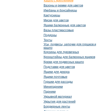
Кашпо с креплением
Вазоны и рюмки для цветов
Икебаны и бонсайницы
Кактусницы
Миски для цветов
Ящики балконные для цветов
Вазы пластмассовые
Поддоны
Тенты
Усы, подвесы, цепочки для горшков и
кашпо
Корзины для луковичных
Кронштейны для балконных ящиков
Крюки для подвесных кашпо
Подставки для цветов
Ящики для декора
Ящики почтовые
Горшки для рассады
Минипарники
Парники
Укрывной материал
Укрытия для растений
Бордюрные ленты