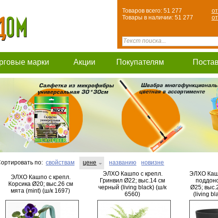
Товаров всего: 51 277
от
Товары в наличии: 51 277
от
рговые марки
Акции
Покупателям
Поста
ортировать по:
свойствам
цене
названию
новизне
ЭЛХО Кашпо с крепл.
ЭЛХО Кашп
ЭЛХО Кашпо с крепл.
Гринвил Ø22; выс.14 см
поддон
Корсика Ø20; выс.26 см
черный (living black) (ш/к
Ø25; выс.
мята (mint) (ш/к 1697)
6560)
(living b