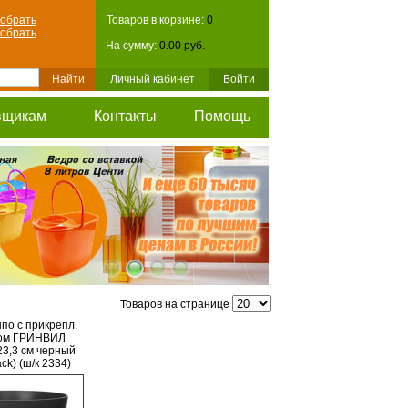
обрать
Товаров в корзине:
0
обрать
На сумму:
0.00 руб.
Личный кабинет
Войти
вщикам
Контакты
Помощь
Товаров на странице
о с прикрепл.
ом ГРИНВИЛ
23,3 см черный
lack) (ш/к 2334)