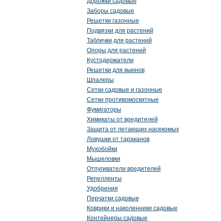
Дорожки садовые
Заборы садовые
Решетки газонные
Подвязки для растений
Таблички для растений
Опоры для растений
Кустодержатели
Решетки для вьюнов
Шпалеры
Сетки садовые и газонные
Сетки противомоскитные
Фумигаторы
Химикаты от вредителей
Защита от летающих насекомых
Ловушки от тараканов
Мухобойки
Мышеловки
Отпугиватели вредителей
Репелленты
Удобрения
Перчатки садовые
Коврики и наколенники садовые
Контейнеры садовые