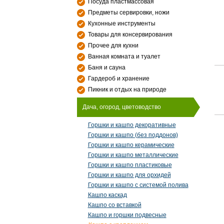
Посуда пластмассовая
Предметы сервировки, ножи
Кухонные инструменты
Товары для консервирования
Прочее для кухни
Ванная комната и туалет
Баня и сауна
Гардероб и хранение
Пикник и отдых на природе
Дача, огород, цветоводство
Горшки и кашпо декоративные
Горшки и кашпо (без поддонов)
Горшки и кашпо керамические
Горшки и кашпо металлические
Горшки и кашпо пластиковые
Горшки и кашпо для орхидей
Горшки и кашпо с системой полива
Кашпо каскад
Кашпо со вставкой
Кашпо и горшки подвесные