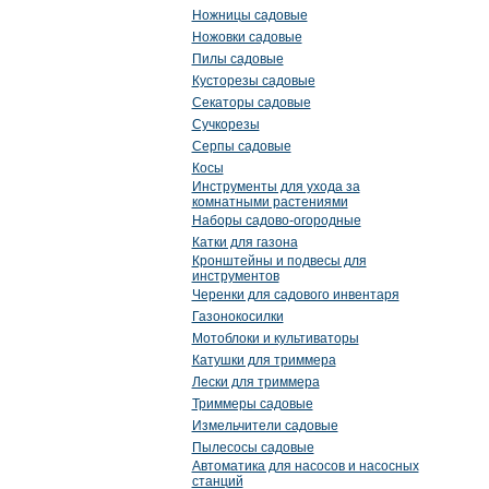
Ножницы садовые
Ножовки садовые
Пилы садовые
Кусторезы садовые
Секаторы садовые
Сучкорезы
Серпы садовые
Косы
Инструменты для ухода за
комнатными растениями
Наборы садово-огородные
Катки для газона
Кронштейны и подвесы для
инструментов
Черенки для садового инвентаря
Газонокосилки
Мотоблоки и культиваторы
Катушки для триммера
Лески для триммера
Триммеры садовые
Измельчители садовые
Пылесосы садовые
Автоматика для насосов и насосных
станций