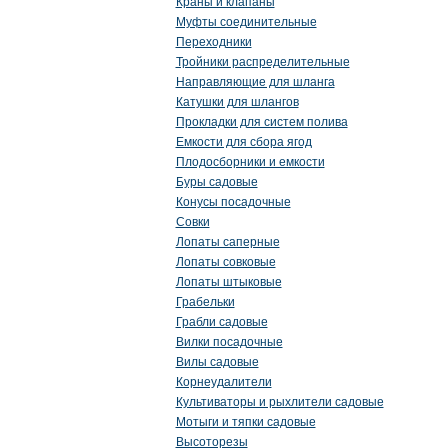
Краны и клапаны
Муфты соединительные
Переходники
Тройники распределительные
Направляющие для шланга
Катушки для шлангов
Прокладки для систем полива
Емкости для сбора ягод
Плодосборники и емкости
Буры садовые
Конусы посадочные
Совки
Лопаты саперные
Лопаты совковые
Лопаты штыковые
Грабельки
Грабли садовые
Вилки посадочные
Вилы садовые
Корнеудалители
Культиваторы и рыхлители садовые
Мотыги и тяпки садовые
Высоторезы