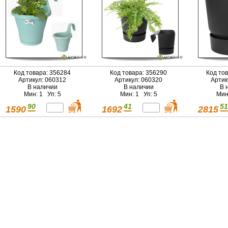
Код товара: 356284
Код товара: 356290
Код то
Артикул: 060312
Артикул: 060320
Артик
В наличии
В наличии
В 
Мин: 1 Уп: 5
Мин: 1 Уп: 5
Мин
90
41
51
1590
1692
2815