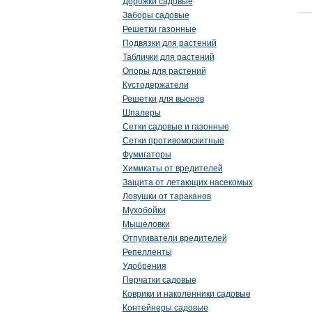
Дорожки садовые
Заборы садовые
Решетки газонные
Подвязки для растений
Таблички для растений
Опоры для растений
Кустодержатели
Решетки для вьюнов
Шпалеры
Сетки садовые и газонные
Сетки противомоскитные
Фумигаторы
Химикаты от вредителей
Защита от летающих насекомых
Ловушки от тараканов
Мухобойки
Мышеловки
Отпугиватели вредителей
Репелленты
Удобрения
Перчатки садовые
Коврики и наколенники садовые
Контейнеры садовые