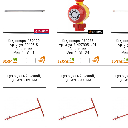
Код товара: 150139
Код товара: 161385
Код то
Артикул: 39495-S
Артикул: 8-427805_z01
Артик
В наличии
В наличии
В 
Мин: 1 Уп: 4
Мин: 1 Уп: 24
Мин
95
25
20
838
1034
1264
Бур садовый ручной,
Бур садовый ручной,
Бур сад
диаметр 160 мм
диаметр 200 мм
диаме