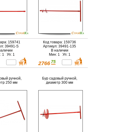
вара: 159741
Код товара: 159736
ул: 39491-S
Артикул: 39491-135
наличии
В наличии
: 1 Уп: 1
Мин: 1 Уп: 1
75
2766
овый ручной,
Бур садовый ручной,
тр 250 мм
диаметр 300 мм