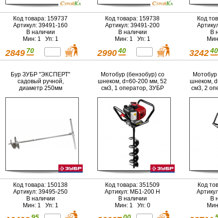
Код товара: 159737
Код товара: 159738
Код то
Артикул: 39491-160
Артикул: 39491-200
Артику
В наличии
В наличии
В 
Мин: 1 Уп: 1
Мин: 1 Уп: 1
Мин
70
40
40
2849
2990
3242
Бур ЗУБР "ЭКСПЕРТ"
Мотобур (бензобур) со
Мотобур 
садовый ручной,
шнеком, d=60-200 мм, 52
шнеком, d
диаметр 250мм
см3, 1 оператор, ЗУБР
см3, 2 о
Код товара: 150138
Код товара: 351509
Код то
Артикул: 39495-250
Артикул: МБ1-200 Н
Артику
В наличии
В наличии
В 
Мин: 1 Уп: 1
Мин: 1 Уп: 0
Мин
95
00