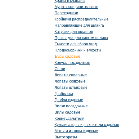
Краны и клапаны
Муфты соединительные
Переходники
Тройники распределительные
Направляющие для шланга
Катушки для шлангов
Прокладки для систем полива
Емкости для сбора ягод
Плодосборники и емкости
Буры садовые
Конусы посадочные
Совки
Лопаты саперные
Лопаты совковые
Лопаты штыковые
Грабельки
Грабли садовые
Вилки посадочные
Вилы садовые
Корнеудалители
Культиваторы и рыхлители садовые
Мотыги и тяпки садовые
Высоторезы