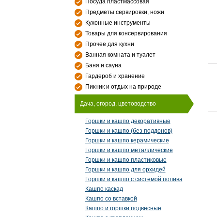
Посуда пластмассовая
Предметы сервировки, ножи
Кухонные инструменты
Товары для консервирования
Прочее для кухни
Ванная комната и туалет
Баня и сауна
Гардероб и хранение
Пикник и отдых на природе
Дача, огород, цветоводство
Горшки и кашпо декоративные
Горшки и кашпо (без поддонов)
Горшки и кашпо керамические
Горшки и кашпо металлические
Горшки и кашпо пластиковые
Горшки и кашпо для орхидей
Горшки и кашпо с системой полива
Кашпо каскад
Кашпо со вставкой
Кашпо и горшки подвесные