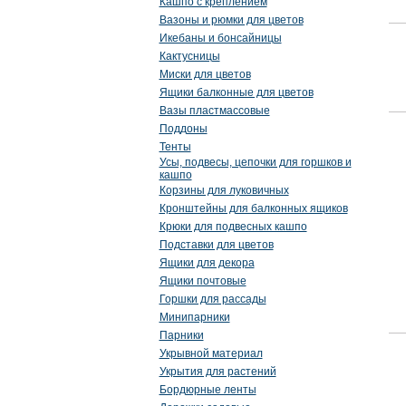
Кашпо с креплением
Вазоны и рюмки для цветов
Икебаны и бонсайницы
Кактусницы
Миски для цветов
Ящики балконные для цветов
Вазы пластмассовые
Поддоны
Тенты
Усы, подвесы, цепочки для горшков и
кашпо
Корзины для луковичных
Кронштейны для балконных ящиков
Крюки для подвесных кашпо
Подставки для цветов
Ящики для декора
Ящики почтовые
Горшки для рассады
Минипарники
Парники
Укрывной материал
Укрытия для растений
Бордюрные ленты