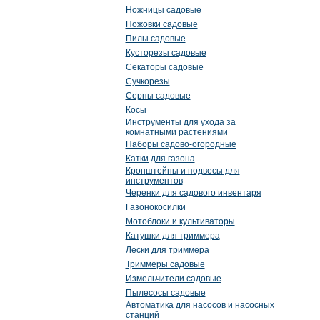
Ножницы садовые
Ножовки садовые
Пилы садовые
Кусторезы садовые
Секаторы садовые
Сучкорезы
Серпы садовые
Косы
Инструменты для ухода за
комнатными растениями
Наборы садово-огородные
Катки для газона
Кронштейны и подвесы для
инструментов
Черенки для садового инвентаря
Газонокосилки
Мотоблоки и культиваторы
Катушки для триммера
Лески для триммера
Триммеры садовые
Измельчители садовые
Пылесосы садовые
Автоматика для насосов и насосных
станций