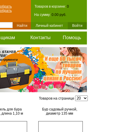
обрать
Товаров в корзине:
0
обрать
На сумму:
0.00 руб.
Личный кабинет
Войти
вщикам
Контакты
Помощь
Товаров на странице
ель для бура
Бур садовый ручной,
, длина 1,10 м
диаметр 135 мм