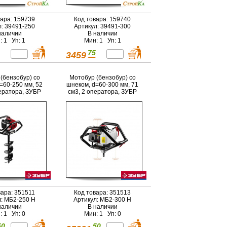
вара: 159739
Код товара: 159740
л: 39491-250
Артикул: 39491-300
наличии
В наличии
: 1 Уп: 1
Мин: 1 Уп: 1
75
3459
(бензобур) со
Мотобур (бензобур) со
=60-250 мм, 52
шнеком, d=60-300 мм, 71
ператора, ЗУБР
см3, 2 оператора, ЗУБР
вара: 351511
Код товара: 351513
л: МБ2-250 Н
Артикул: МБ2-300 Н
наличии
В наличии
: 1 Уп: 0
Мин: 1 Уп: 0
50
50