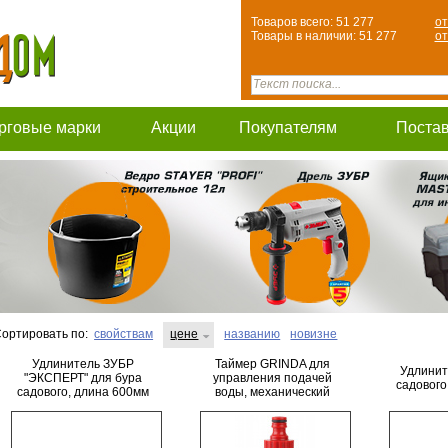
Товаров всего: 51 277
от
Товары в наличии: 51 277
от
рговые марки
Акции
Покупателям
Поста
ортировать по:
свойствам
цене
названию
новизне
Удлинитель ЗУБР
Таймер GRINDA для
Удлинит
"ЭКСПЕРТ" для бура
управления подачей
садового
садового, длина 600мм
воды, механический