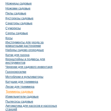
Ножницы садовые
Ножовки садовые
Пилы садовые
Кусторезы садовые
Секаторы садовые
Сучкорезы
Серпы садовые
Косы
Инструменты для ухода за
комнатными растениями
Наборы садово-огородные
Катки для газона
Кронштейны и подвесы для
инструментов
Черенки для садового инвентаря
Газонокосилки
Мотоблоки и культиваторы
Катушки для триммера
Лески для триммера
Триммеры садовые
Измельчители садовые
Пылесосы садовые
Автоматика для насосов и насосных
станций