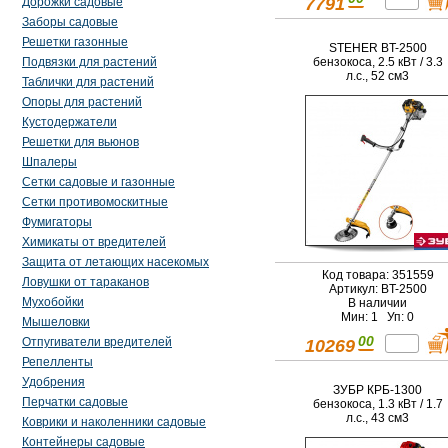
7791
Дорожки садовые
Заборы садовые
Решетки газонные
STEHER BT-2500
бензокоса, 2.5 кВт / 3.3
Подвязки для растений
л.с., 52 см3
Таблички для растений
Опоры для растений
Кустодержатели
Решетки для вьюнов
Шпалеры
Сетки садовые и газонные
Сетки противомоскитные
Фумигаторы
Химикаты от вредителей
Защита от летающих насекомых
Код товара: 351559
Ловушки от тараканов
Артикул: BT-2500
Мухобойки
В наличии
Мин: 1 Уп: 0
Мышеловки
00
Отпугиватели вредителей
10269
Репелленты
Удобрения
ЗУБР КРБ-1300
Перчатки садовые
бензокоса, 1.3 кВт / 1.7
л.с., 43 см3
Коврики и наколенники садовые
Контейнеры садовые