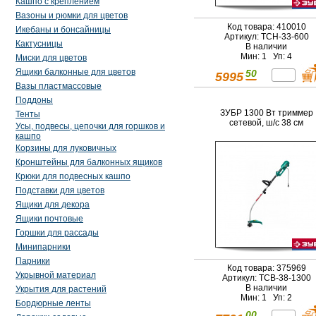
Кашпо с креплением
Вазоны и рюмки для цветов
Код товара: 410010
Икебаны и бонсайницы
Артикул: ТСН-33-600
Кактусницы
В наличии
Мин: 1 Уп: 4
Миски для цветов
Ящики балконные для цветов
50
5995
Вазы пластмассовые
Поддоны
ЗУБР 1300 Вт триммер
Тенты
сетевой, ш/с 38 см
Усы, подвесы, цепочки для горшков и
кашпо
Корзины для луковичных
Кронштейны для балконных ящиков
Крюки для подвесных кашпо
Подставки для цветов
Ящики для декора
Ящики почтовые
Горшки для рассады
Минипарники
Парники
Код товара: 375969
Укрывной материал
Артикул: ТСВ-38-1300
В наличии
Укрытия для растений
Мин: 1 Уп: 2
Бордюрные ленты
00