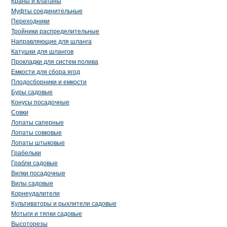
Краны и клапаны
Муфты соединительные
Переходники
Тройники распределительные
Направляющие для шланга
Катушки для шлангов
Прокладки для систем полива
Емкости для сбора ягод
Плодосборники и емкости
Буры садовые
Конусы посадочные
Совки
Лопаты саперные
Лопаты совковые
Лопаты штыковые
Грабельки
Грабли садовые
Вилки посадочные
Вилы садовые
Корнеудалители
Культиваторы и рыхлители садовые
Мотыги и тяпки садовые
Высоторезы