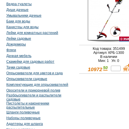
Ведра-туалеты
Души дачные
Умывальники дачные
Баки для воды
Канистры для воды
Лейки для комнатных растений
Лейки садовые
Дождемеры
Код товара: 351499
Фляги
Артикул: КРБ-1300
Дачная мебель
В наличии
Мин: 1 Уп: 0
Скамейки для садовых работ
Тачки садовые
50
10972
Опрыскиватели для цветов и сада
Опрыскиватели садовые
Комплектующие для опрыскивателей
Оросители и прикорневой полив
Разбрызгиватели и распылители
садовые
Пистолеты и наконечники
распылительные
Шланги поливочные
Наборы поливочные
Адаптеры для шланга