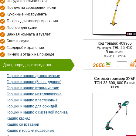
Посуда пластмассовая
Предметы сервировки, ножи
Кухонные инструменты
Товары для консервирования
Прочее для кухни
Ванная комната и туалет
Баня и сауна
Код товара: 409965
Гардероб и хранение
Артикул: TEL-25-410
В наличии
Пикник и отдых на природе
Мин: 1 Уп: 4
50
2656
Дача, огород, цветоводство
Горшки и кашпо декоративные
Сетевой триммер ЗУБР
Горшки и кашпо (без поддонов)
ТСН-33-600, 600 Вт ш/с
33 см
Горшки и кашпо керамические
Горшки и кашпо металлические
Горшки и кашпо пластиковые
Горшки и кашпо для орхидей
Горшки и кашпо с системой полива
Кашпо каскад
Кашпо со вставкой
Кашпо и горшки подвесные