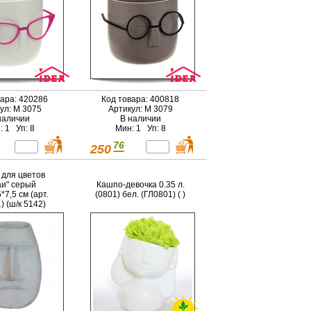
вара: 420286
Код товара: 400818
ул: М 3075
Артикул: М 3079
наличии
В наличии
: 1 Уп: 8
Мин: 1 Уп: 8
76
250
для цветов
и" серый
Кашпо-девочка 0.35 л.
*7,5 см (арт.
(0801) бел. (ГЛ0801) ( )
) (ш/к 5142)