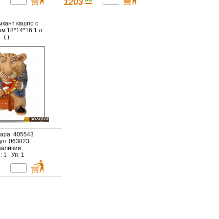
1203
ыкант кашпо с
м 18*14*16 1 л
( )
вара: 405543
ул: 063823
наличии
: 1 Уп: 1