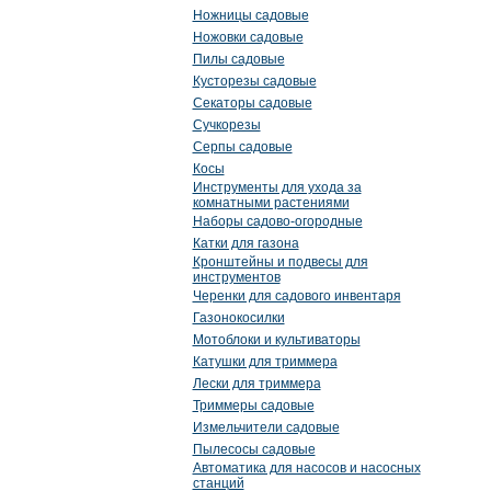
Ножницы садовые
Ножовки садовые
Пилы садовые
Кусторезы садовые
Секаторы садовые
Сучкорезы
Серпы садовые
Косы
Инструменты для ухода за
комнатными растениями
Наборы садово-огородные
Катки для газона
Кронштейны и подвесы для
инструментов
Черенки для садового инвентаря
Газонокосилки
Мотоблоки и культиваторы
Катушки для триммера
Лески для триммера
Триммеры садовые
Измельчители садовые
Пылесосы садовые
Автоматика для насосов и насосных
станций