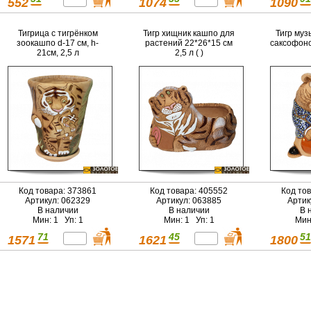
552
1074
1090
Тигрица с тигрёнком
Тигр хищник кашпо для
Тигр муз
зоокашпо d-17 см, h-
растений 22*26*15 см
саксофоно
21см, 2,5 л
2,5 л ( )
Код товара: 373861
Код товара: 405552
Код то
Артикул: 062329
Артикул: 063885
Артик
В наличии
В наличии
В 
Мин: 1 Уп: 1
Мин: 1 Уп: 1
Мин
71
45
51
1571
1621
1800