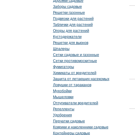
Дорожки садовые
Заборы садовые
Решетки газонные
Подвязки для растений
Таблички для растений
Опоры для растений
Кустодержатели
Решетки для вьюнов
Шпалеры
Сетки садовые и газонные
Сетки противомоскитные
Фумигаторы
Химикаты от вредителей
Защита от летающих насекомых
Ловушки от тараканов
Мухобойки
Мышеловки
Отпугиватели вредителей
Репелленты
Удобрения
Перчатки садовые
Коврики и наколенники садовые
Контейнеры садовые