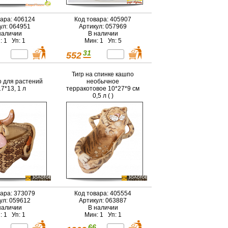
вара: 406124
Код товара: 405907
ул: 064951
Артикул: 057969
наличии
В наличии
: 1 Уп: 1
Мин: 1 Уп: 5
31
552
Тигр на спинке кашпо
о для растений
необычное
7*13, 1 л
терракотовое 10*27*9 см
0,5 л ( )
вара: 373079
Код товара: 405554
ул: 059612
Артикул: 063887
наличии
В наличии
: 1 Уп: 1
Мин: 1 Уп: 1
66