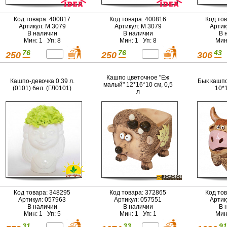
Код товара: 400817
Код товара: 400816
Код то
Артикул: М 3079
Артикул: М 3079
Артик
В наличии
В наличии
В 
Мин: 1 Уп: 8
Мин: 1 Уп: 8
Мин
76
76
43
250
250
306
Кашпо цветочное "Еж
Кашпо-девочка 0.39 л.
Бык кашп
малый" 12*16*10 см, 0,5
(0101) бел. (ГЛ0101)
10*1
л
Код товара: 348295
Код товара: 372865
Код то
Артикул: 057963
Артикул: 057551
Артик
В наличии
В наличии
В 
Мин: 1 Уп: 5
Мин: 1 Уп: 1
Мин
31
33
91