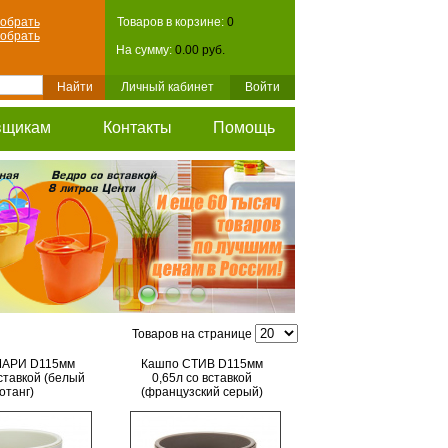
обрать
Товаров в корзине:
0
обрать
На сумму:
0.00 руб.
Личный кабинет
Войти
вщикам
Контакты
Помощь
Товаров на странице
МАРИ D115мм
Кашпо СТИВ D115мм
вставкой (белый
0,65л со вставкой
отанг)
(французcкий серый)