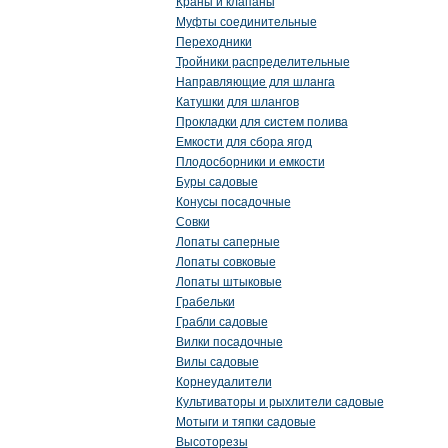
Краны и клапаны
Муфты соединительные
Переходники
Тройники распределительные
Направляющие для шланга
Катушки для шлангов
Прокладки для систем полива
Емкости для сбора ягод
Плодосборники и емкости
Буры садовые
Конусы посадочные
Совки
Лопаты саперные
Лопаты совковые
Лопаты штыковые
Грабельки
Грабли садовые
Вилки посадочные
Вилы садовые
Корнеудалители
Культиваторы и рыхлители садовые
Мотыги и тяпки садовые
Высоторезы