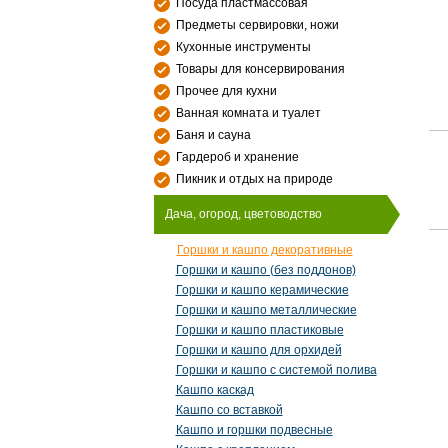
Посуда пластмассовая
Предметы сервировки, ножи
Кухонные инструменты
Товары для консервирования
Прочее для кухни
Ванная комната и туалет
Баня и сауна
Гардероб и хранение
Пикник и отдых на природе
Дача, огород, цветоводство
Горшки и кашпо декоративные
Горшки и кашпо (без поддонов)
Горшки и кашпо керамические
Горшки и кашпо металлические
Горшки и кашпо пластиковые
Горшки и кашпо для орхидей
Горшки и кашпо с системой полива
Кашпо каскад
Кашпо со вставкой
Кашпо и горшки подвесные