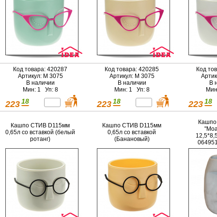
Код товара: 420287
Код товара: 420285
Код то
Артикул: М 3075
Артикул: М 3075
Артик
В наличии
В наличии
В 
Мин: 1 Уп: 8
Мин: 1 Уп: 8
Мин
18
18
18
223
223
223
Кашпо 
Кашпо СТИВ D115мм
Кашпо СТИВ D115мм
"Моа
0,65л со вставкой (белый
0,65л со вставкой
12,5*8,5
ротанг)
(Банановый)
064951