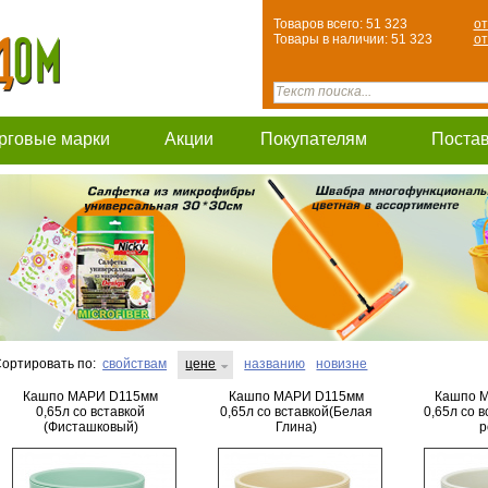
Товаров всего: 51 323
от
Товары в наличии: 51 323
от
рговые марки
Акции
Покупателям
Поста
ортировать по:
свойствам
цене
названию
новизне
Кашпо МАРИ D115мм
Кашпо МАРИ D115мм
Кашпо 
0,65л со вставкой
0,65л со вставкой(Белая
0,65л со 
(Фисташковый)
Глина)
р