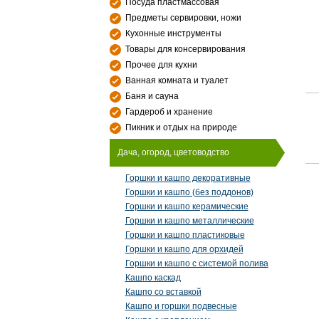
Посуда пластмассовая
Предметы сервировки, ножи
Кухонные инструменты
Товары для консервирования
Прочее для кухни
Ванная комната и туалет
Баня и сауна
Гардероб и хранение
Пикник и отдых на природе
Дача, огород, цветоводство
Горшки и кашпо декоративные
Горшки и кашпо (без поддонов)
Горшки и кашпо керамические
Горшки и кашпо металлические
Горшки и кашпо пластиковые
Горшки и кашпо для орхидей
Горшки и кашпо с системой полива
Кашпо каскад
Кашпо со вставкой
Кашпо и горшки подвесные