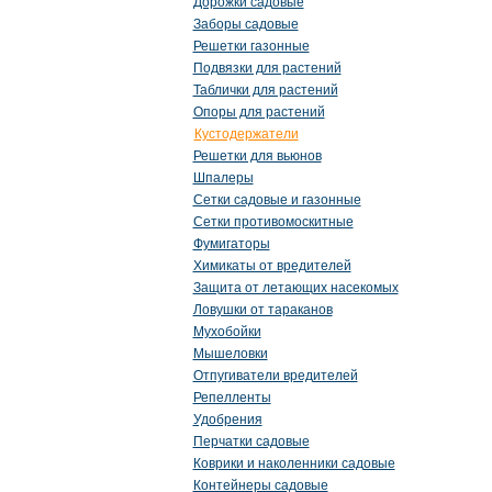
Дорожки садовые
Заборы садовые
Решетки газонные
Подвязки для растений
Таблички для растений
Опоры для растений
Кустодержатели
Решетки для вьюнов
Шпалеры
Сетки садовые и газонные
Сетки противомоскитные
Фумигаторы
Химикаты от вредителей
Защита от летающих насекомых
Ловушки от тараканов
Мухобойки
Мышеловки
Отпугиватели вредителей
Репелленты
Удобрения
Перчатки садовые
Коврики и наколенники садовые
Контейнеры садовые