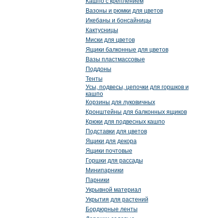
Кашпо с креплением
Вазоны и рюмки для цветов
Икебаны и бонсайницы
Кактусницы
Миски для цветов
Ящики балконные для цветов
Вазы пластмассовые
Поддоны
Тенты
Усы, подвесы, цепочки для горшков и
кашпо
Корзины для луковичных
Кронштейны для балконных ящиков
Крюки для подвесных кашпо
Подставки для цветов
Ящики для декора
Ящики почтовые
Горшки для рассады
Минипарники
Парники
Укрывной материал
Укрытия для растений
Бордюрные ленты