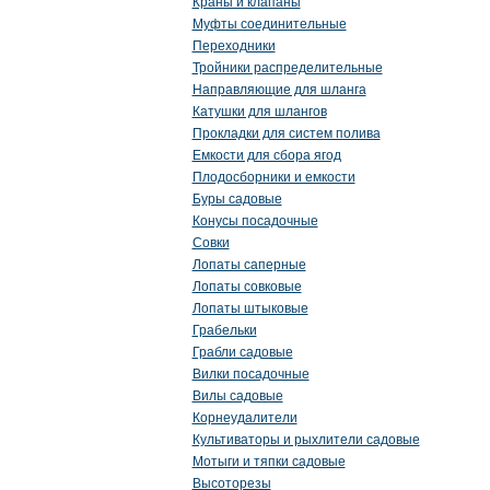
Краны и клапаны
Муфты соединительные
Переходники
Тройники распределительные
Направляющие для шланга
Катушки для шлангов
Прокладки для систем полива
Емкости для сбора ягод
Плодосборники и емкости
Буры садовые
Конусы посадочные
Совки
Лопаты саперные
Лопаты совковые
Лопаты штыковые
Грабельки
Грабли садовые
Вилки посадочные
Вилы садовые
Корнеудалители
Культиваторы и рыхлители садовые
Мотыги и тяпки садовые
Высоторезы