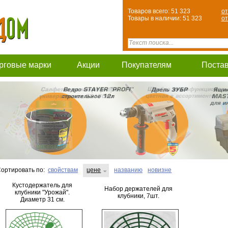
Товаров всего: 51 323
от
Товары в наличии: 51 323
от
рговые марки
Акции
Покупателям
Поста
ортировать по:
свойствам
цене
названию
новизне
Кустодержатель для
Набор держателей для
клубники "Урожай".
клубники, 7шт.
Диаметр 31 см.