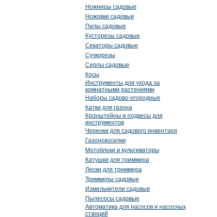
Ножницы садовые
Ножовки садовые
Пилы садовые
Кусторезы садовые
Секаторы садовые
Сучкорезы
Серпы садовые
Косы
Инструменты для ухода за
комнатными растениями
Наборы садово-огородные
Катки для газона
Кронштейны и подвесы для
инструментов
Черенки для садового инвентаря
Газонокосилки
Мотоблоки и культиваторы
Катушки для триммера
Лески для триммера
Триммеры садовые
Измельчители садовые
Пылесосы садовые
Автоматика для насосов и насосных
станций