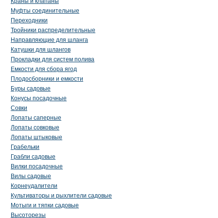
Краны и клапаны
Муфты соединительные
Переходники
Тройники распределительные
Направляющие для шланга
Катушки для шлангов
Прокладки для систем полива
Емкости для сбора ягод
Плодосборники и емкости
Буры садовые
Конусы посадочные
Совки
Лопаты саперные
Лопаты совковые
Лопаты штыковые
Грабельки
Грабли садовые
Вилки посадочные
Вилы садовые
Корнеудалители
Культиваторы и рыхлители садовые
Мотыги и тяпки садовые
Высоторезы