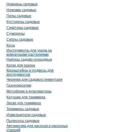
Ножницы садовые
Ножовки садовые
Пилы садовые
Кусторезы садовые
Секаторы садовые
Сучкорезы
Серпы садовые
Косы
Инструменты для ухода за
комнатными растениями
Наборы садово-огородные
Катки для газона
Кронштейны и подвесы для
инструментов
Черенки для садового инвентаря
Газонокосилки
Мотоблоки и культиваторы
Катушки для триммера
Лески для триммера
Триммеры садовые
Измельчители садовые
Пылесосы садовые
Автоматика для насосов и насосных
станций