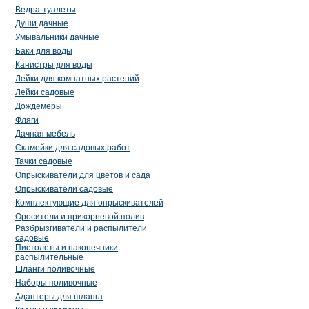
Ведра-туалеты
Души дачные
Умывальники дачные
Баки для воды
Канистры для воды
Лейки для комнатных растений
Лейки садовые
Дождемеры
Фляги
Дачная мебель
Скамейки для садовых работ
Тачки садовые
Опрыскиватели для цветов и сада
Опрыскиватели садовые
Комплектующие для опрыскивателей
Оросители и прикорневой полив
Разбрызгиватели и распылители
садовые
Пистолеты и наконечники
распылительные
Шланги поливочные
Наборы поливочные
Адаптеры для шланга