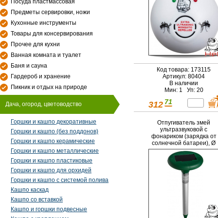
Посуда пластмассовая
Предметы сервировки, ножи
Кухонные инструменты
Товары для консервирования
Прочее для кухни
Ванная комната и туалет
Баня и сауна
Код товара: 173115
Гардероб и хранение
Артикул: 80404
В наличии
Пикник и отдых на природе
Мин: 1 Уп: 20
71
312
Дача, огород, цветоводство
Горшки и кашпо декоративные
Отпугиватель змей
ультразвуковой с
Горшки и кашпо (без поддонов)
фонариком (зарядка от
Горшки и кашпо керамические
солнечной батареи), Ø
15x38 см
Горшки и кашпо металлические
Горшки и кашпо пластиковые
Горшки и кашпо для орхидей
Горшки и кашпо с системой полива
Кашпо каскад
Кашпо со вставкой
Кашпо и горшки подвесные