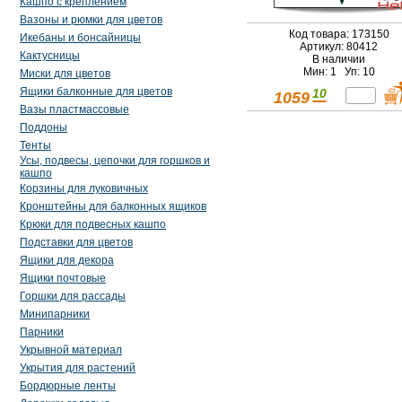
Кашпо с креплением
Вазоны и рюмки для цветов
Код товара: 173150
Икебаны и бонсайницы
Артикул: 80412
Кактусницы
В наличии
Мин: 1 Уп: 10
Миски для цветов
Ящики балконные для цветов
10
1059
Вазы пластмассовые
Поддоны
Тенты
Усы, подвесы, цепочки для горшков и
кашпо
Корзины для луковичных
Кронштейны для балконных ящиков
Крюки для подвесных кашпо
Подставки для цветов
Ящики для декора
Ящики почтовые
Горшки для рассады
Минипарники
Парники
Укрывной материал
Укрытия для растений
Бордюрные ленты