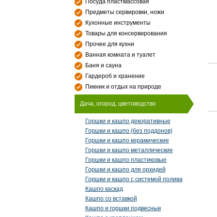
Посуда пластмассовая
Предметы сервировки, ножи
Кухонные инструменты
Товары для консервирования
Прочее для кухни
Ванная комната и туалет
Баня и сауна
Гардероб и хранение
Пикник и отдых на природе
Дача, огород, цветоводство
Горшки и кашпо декоративные
Горшки и кашпо (без поддонов)
Горшки и кашпо керамические
Горшки и кашпо металлические
Горшки и кашпо пластиковые
Горшки и кашпо для орхидей
Горшки и кашпо с системой полива
Кашпо каскад
Кашпо со вставкой
Кашпо и горшки подвесные