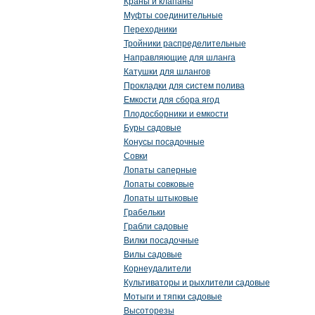
Краны и клапаны
Муфты соединительные
Переходники
Тройники распределительные
Направляющие для шланга
Катушки для шлангов
Прокладки для систем полива
Емкости для сбора ягод
Плодосборники и емкости
Буры садовые
Конусы посадочные
Совки
Лопаты саперные
Лопаты совковые
Лопаты штыковые
Грабельки
Грабли садовые
Вилки посадочные
Вилы садовые
Корнеудалители
Культиваторы и рыхлители садовые
Мотыги и тяпки садовые
Высоторезы