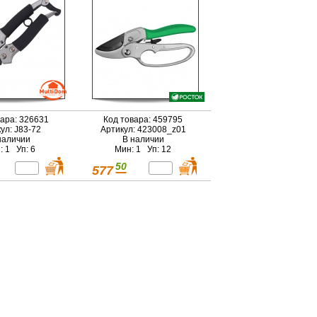
рукоятками, покрытие
ПВХ (423008)
вара: 326631
Код товара: 459795
ул: J83-72
Артикул: 423008_z01
наличии
В наличии
: 1 Уп: 6
Мин: 1 Уп: 12
50
577