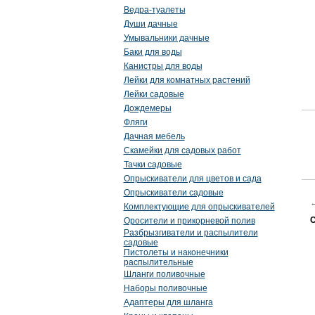
Ведра-туалеты
Души дачные
Умывальники дачные
Баки для воды
Канистры для воды
Лейки для комнатных растений
Лейки садовые
Дождемеры
Фляги
Дачная мебель
Скамейки для садовых работ
Тачки садовые
Опрыскиватели для цветов и сада
Опрыскиватели садовые
Комплектующие для опрыскивателей
С
Оросители и прикорневой полив
Разбрызгиватели и распылители
садовые
Пистолеты и наконечники
распылительные
Шланги поливочные
Наборы поливочные
Адаптеры для шланга