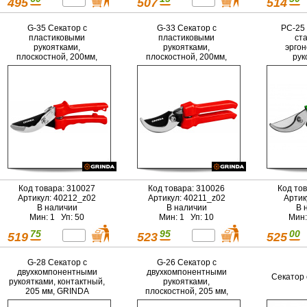
495
507
514
G-35 Секатор с
G-33 Секатор с
PC-25
пластиковыми
пластиковыми
ст
рукоятками,
рукоятками,
эрго
плоскостной, 200мм,
плоскостной, 200мм,
рук
GRINDA
GRINDA
плоскос
Р
Код товара: 310027
Код товара: 310026
Код то
Артикул: 40212_z02
Артикул: 40211_z02
Артик
В наличии
В наличии
В 
Мин: 1 Уп: 50
Мин: 1 Уп: 10
Мин:
75
95
00
519
523
525
G-28 Секатор с
G-26 Секатор с
двухкомпонентными
двухкомпонентными
Секатор
рукоятками, контактный,
рукоятками,
205 мм, GRINDA
плоскостной, 205 мм,
GRINDA