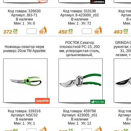
Код товара: 326630
Код товара: 310138
Код то
Артикул: J83-71
Артикул: 8-423000_z02
Артик
В наличии
В наличии
В 
Мин: 1 Уп: 6
Мин: 1 Уп: 72
Мин:
28
45
05
372
450
463
РОСТОК Cекатор
GRINDA С
Ножницы-секатор нерж
плоскостной PC-15, 200
рукоятки,
универс 20см ТМ Appetite
мм, углеродистая сталь,
31, 20
цельнокованый,
лезвия, 
покрытие ПВХ (423005)
зубцы на 
Код товара: 339316
Код товара: 459798
Код то
Артикул: NSC02
Артикул: 423005_z01
Артику
В наличии
В наличии
В 
Мин: 1 Уп: 1
Мин: 1 Уп: 12
Мин:
60
15
50