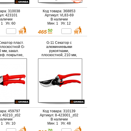
вара: 310038
Код товара: 368853
ул: 423101
Артикул: VL83-69
наличии
В наличии
 1 Уп: 60
Мин: 1 Уп: 12
50
465
екатор пласт.
G-11 Секатор с
 плоскостной G-
алюминиевыми
0 мм, закал.
рукоятками,
теф. покрытие,
плоскостной, 210 мм,
лезвии (40210)
GRINDA
вара: 459797
Код товара: 310139
л: 40210_z02
Артикул: 8-423001_z02
наличии
В наличии
 1 Уп: 10
Мин: 1 Уп: 48
70