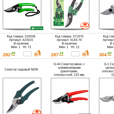
Код товара: 310036
Код товара: 371970
Код то
Артикул: 423015
Артикул: VL83-70
Артику
В наличии
В наличии
В 
Мин: 1 Уп: 72
Мин: 1 Уп: 12
Мин:
45
14
50
282
287
304
G-44 Секатор мини, с
G-1 Се
алюминиевыми
цельн
Секатор садовый NEW
рукоятками,
плоскос
плоскостной, 152 мм,
G
GRINDA