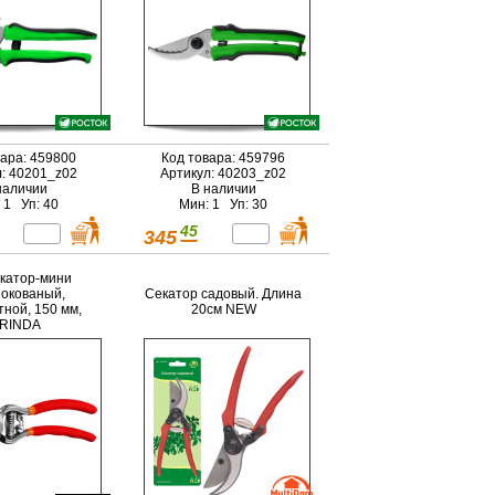
вара: 459800
Код товара: 459796
л: 40201_z02
Артикул: 40203_z02
наличии
В наличии
 1 Уп: 40
Мин: 1 Уп: 30
45
345
катор-мини
окованый,
Секатор садовый. Длина
тной, 150 мм,
20см NEW
RINDA