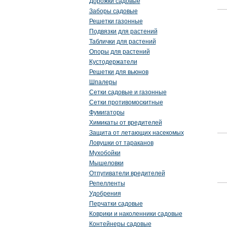
Дорожки садовые
Заборы садовые
Решетки газонные
Подвязки для растений
Таблички для растений
Опоры для растений
Кустодержатели
Решетки для вьюнов
Шпалеры
Сетки садовые и газонные
Сетки противомоскитные
Фумигаторы
Химикаты от вредителей
Защита от летающих насекомых
Ловушки от тараканов
Мухобойки
Мышеловки
Отпугиватели вредителей
Репелленты
Удобрения
Перчатки садовые
Коврики и наколенники садовые
Контейнеры садовые