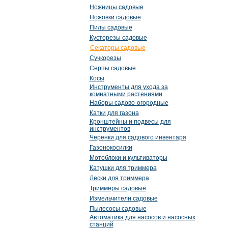
Ножницы садовые
Ножовки садовые
Пилы садовые
Кусторезы садовые
Секаторы садовые
Сучкорезы
Серпы садовые
Косы
Инструменты для ухода за
комнатными растениями
Наборы садово-огородные
Катки для газона
Кронштейны и подвесы для
инструментов
Черенки для садового инвентаря
Газонокосилки
Мотоблоки и культиваторы
Катушки для триммера
Лески для триммера
Триммеры садовые
Измельчители садовые
Пылесосы садовые
Автоматика для насосов и насосных
станций