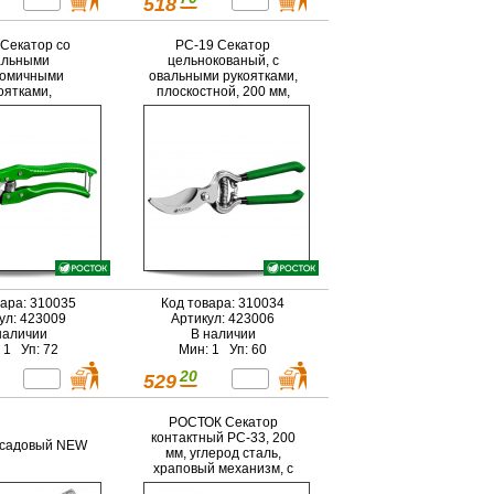
518
 Секатор со
PC-19 Секатор
альными
цельнокованый, с
номичными
овальными рукоятками,
оятками,
плоскостной, 200 мм,
тной, 200 мм,
РОСТОК
ОСТОК
вара: 310035
Код товара: 310034
ул: 423009
Артикул: 423006
наличии
В наличии
 1 Уп: 72
Мин: 1 Уп: 60
20
529
РОСТОК Cекатор
контактный PC-33, 200
 садовый NEW
мм, углерод сталь,
храповый механизм, с
эфесом, с алюм