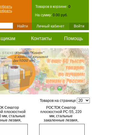
обрать
Товаров в корзине:
0
обрать
На сумму:
0.00 руб.
Личный кабинет
Войти
вщикам
Контакты
Помощь
Товаров на странице
К Cекатор
РОСТОК Cекатор
й плоскостной
плоскостной PC-55, 220
0 мм, стальные
мм, стальные
нные лезвия,
закаленные лезвия,
м. рукоятки
двухкомп рукоятки
40201)
(40203)