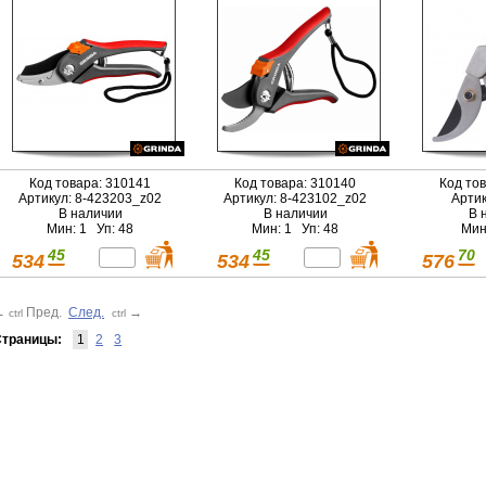
Код товара: 310141
Код товара: 310140
Код то
Артикул: 8-423203_z02
Артикул: 8-423102_z02
Артик
В наличии
В наличии
В 
Мин: 1 Уп: 48
Мин: 1 Уп: 48
Мин
45
45
70
534
534
576
←
Пред.
След.
→
ctrl
ctrl
траницы:
1
2
3