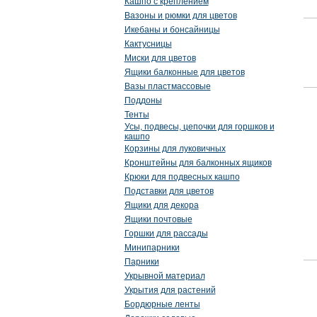
Кашпо с креплением
Вазоны и рюмки для цветов
Икебаны и бонсайницы
Кактусницы
Миски для цветов
Ящики балконные для цветов
Вазы пластмассовые
Поддоны
Тенты
Усы, подвесы, цепочки для горшков и
кашпо
Корзины для луковичных
Кронштейны для балконных ящиков
Крюки для подвесных кашпо
Подставки для цветов
Ящики для декора
Ящики почтовые
Горшки для рассады
Минипарники
Парники
Укрывной материал
Укрытия для растений
Бордюрные ленты