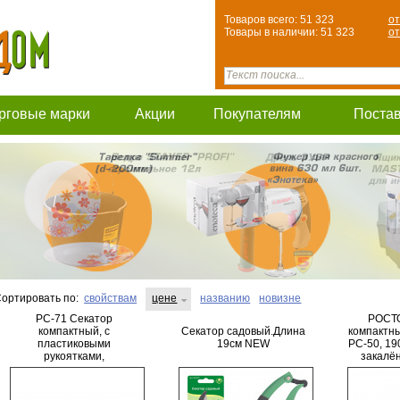
Товаров всего: 51 323
от
Товары в наличии: 51 323
от
рговые марки
Акции
Покупателям
Поста
ортировать по:
свойствам
цене
названию
новизне
PC-71 Секатор
РОСТО
компактный, с
Секатор садовый.Длина
компактны
пластиковыми
19см NEW
PC-50, 19
рукоятками,
закалё
плоскостной, 180 мм,
двухко
РОСТОК
(