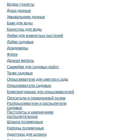
Ведра-туалеты
Души дачные
Умывальники дачные
Баки для воды
Канистры для воды
Лейки для комнатных растений
Лейки садовые
Дождемеры
Фляги
Дачная мебель
Скамейки для садовых работ
Тачки садовые
Опрыскиватели для цветов и сада
Опрыскиватели садовые
Комплектующие для опрыскивателей
Оросители и прикорневой полив
Разбрызгиватели и распылители
садовые
Пистолеты и наконечники
распылительные
Шланги поливочные
Наборы поливочные
Адаптеры для шланга