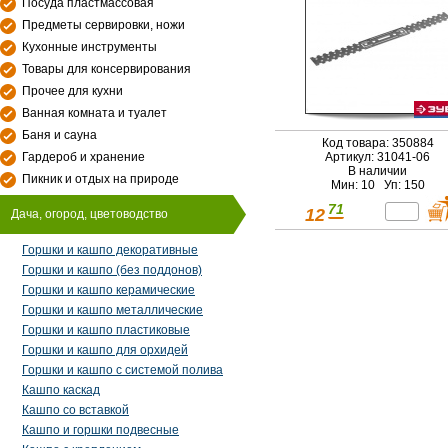
Посуда пластмассовая
Предметы сервировки, ножи
Кухонные инструменты
Товары для консервирования
Прочее для кухни
Ванная комната и туалет
Баня и сауна
Код товара: 350884
Гардероб и хранение
Артикул: 31041-06
В наличии
Пикник и отдых на природе
Мин: 10 Уп: 150
71
12
Дача, огород, цветоводство
Горшки и кашпо декоративные
Горшки и кашпо (без поддонов)
Горшки и кашпо керамические
Горшки и кашпо металлические
Горшки и кашпо пластиковые
Горшки и кашпо для орхидей
Горшки и кашпо с системой полива
Кашпо каскад
Кашпо со вставкой
Кашпо и горшки подвесные