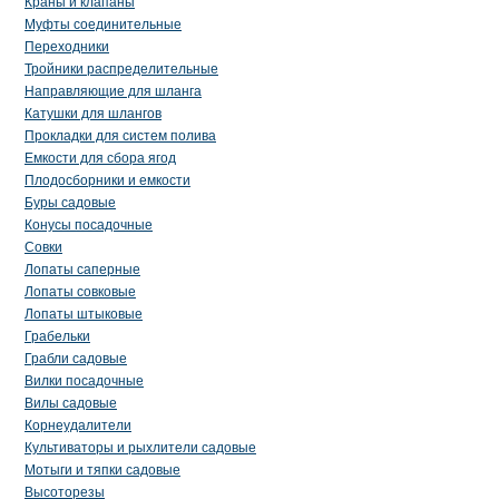
Краны и клапаны
Муфты соединительные
Переходники
Тройники распределительные
Направляющие для шланга
Катушки для шлангов
Прокладки для систем полива
Емкости для сбора ягод
Плодосборники и емкости
Буры садовые
Конусы посадочные
Совки
Лопаты саперные
Лопаты совковые
Лопаты штыковые
Грабельки
Грабли садовые
Вилки посадочные
Вилы садовые
Корнеудалители
Культиваторы и рыхлители садовые
Мотыги и тяпки садовые
Высоторезы