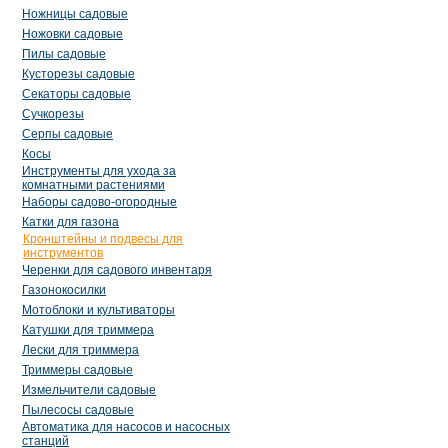
Ножницы садовые
Ножовки садовые
Пилы садовые
Кусторезы садовые
Секаторы садовые
Сучкорезы
Серпы садовые
Косы
Инструменты для ухода за
комнатными растениями
Наборы садово-огородные
Катки для газона
Кронштейны и подвесы для
инструментов
Черенки для садового инвентаря
Газонокосилки
Мотоблоки и культиваторы
Катушки для триммера
Лески для триммера
Триммеры садовые
Измельчители садовые
Пылесосы садовые
Автоматика для насосов и насосных
станций