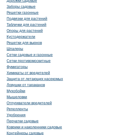
Дорожки садовые
Заборы садовые
Решетки газонные
Подвязки для растений
Таблички для растений
Опоры для растений
Кустодержатели
Решетки для вьюнов
Шпалеры
Сетки садовые и газонные
Сетки противомоскитные
Фумигаторы
Химикаты от вредителей
Защита от летающих насекомых
Ловушки от тараканов
Мухобойки
Мышеловки
Отпугиватели вредителей
Репелленты
Удобрения
Перчатки садовые
Коврики и наколенники садовые
Контейнеры садовые