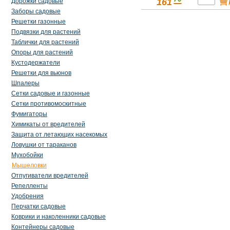
161
Дорожки садовые
Заборы садовые
Решетки газонные
Подвязки для растений
Таблички для растений
Опоры для растений
Кустодержатели
Решетки для вьюнов
Шпалеры
Сетки садовые и газонные
Сетки противомоскитные
Фумигаторы
Химикаты от вредителей
Защита от летающих насекомых
Ловушки от тараканов
Мухобойки
Мышеловки
Отпугиватели вредителей
Репелленты
Удобрения
Перчатки садовые
Коврики и наколенники садовые
Контейнеры садовые