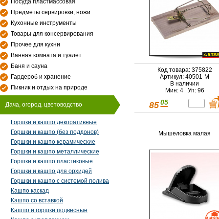
Посуда пластмассовая
Предметы сервировки, ножи
Кухонные инструменты
Товары для консервирования
Прочее для кухни
Ванная комната и туалет
Баня и сауна
Код товара: 375822
Гардероб и хранение
Артикул: 40501-M
В наличии
Пикник и отдых на природе
Мин: 4 Уп: 96
05
85
Дача, огород, цветоводство
Горшки и кашпо декоративные
Горшки и кашпо (без поддонов)
Мышеловка малая
Горшки и кашпо керамические
Горшки и кашпо металлические
Горшки и кашпо пластиковые
Горшки и кашпо для орхидей
Горшки и кашпо с системой полива
Кашпо каскад
Кашпо со вставкой
Кашпо и горшки подвесные