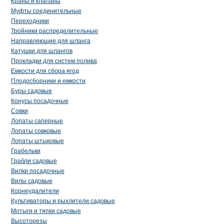
Краны и клапаны
Муфты соединительные
Переходники
Тройники распределительные
Направляющие для шланга
Катушки для шлангов
Прокладки для систем полива
Емкости для сбора ягод
Плодосборники и емкости
Буры садовые
Конусы посадочные
Совки
Лопаты саперные
Лопаты совковые
Лопаты штыковые
Грабельки
Грабли садовые
Вилки посадочные
Вилы садовые
Корнеудалители
Культиваторы и рыхлители садовые
Мотыги и тяпки садовые
Высоторезы