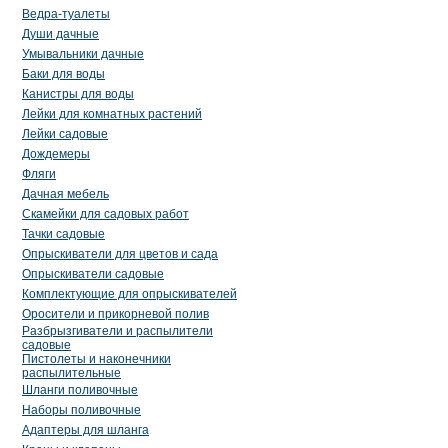
Ведра-туалеты
Души дачные
Умывальники дачные
Баки для воды
Канистры для воды
Лейки для комнатных растений
Лейки садовые
Дождемеры
Фляги
Дачная мебель
Скамейки для садовых работ
Тачки садовые
Опрыскиватели для цветов и сада
Опрыскиватели садовые
Комплектующие для опрыскивателей
Оросители и прикорневой полив
Разбрызгиватели и распылители
садовые
Пистолеты и наконечники
распылительные
Шланги поливочные
Наборы поливочные
Адаптеры для шланга