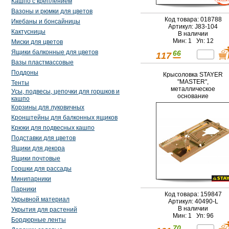
Кашпо с креплением
Вазоны и рюмки для цветов
Код товара: 018788
Икебаны и бонсайницы
Артикул: J83-104
Кактусницы
В наличии
Мин: 1 Уп: 12
Миски для цветов
Ящики балконные для цветов
66
117
Вазы пластмассовые
Поддоны
Крысоловка STAYER
"MASTER",
Тенты
металлическое
Усы, подвесы, цепочки для горшков и
основание
кашпо
Корзины для луковичных
Кронштейны для балконных ящиков
Крюки для подвесных кашпо
Подставки для цветов
Ящики для декора
Ящики почтовые
Горшки для рассады
Минипарники
Парники
Код товара: 159847
Укрывной материал
Артикул: 40490-L
В наличии
Укрытия для растений
Мин: 1 Уп: 96
Бордюрные ленты
70