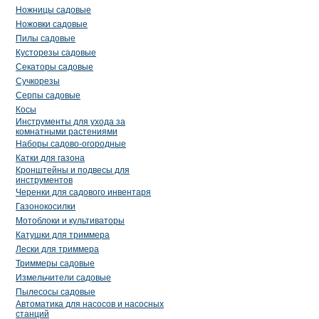
Ножницы садовые
Ножовки садовые
Пилы садовые
Кусторезы садовые
Секаторы садовые
Сучкорезы
Серпы садовые
Косы
Инструменты для ухода за
комнатными растениями
Наборы садово-огородные
Катки для газона
Кронштейны и подвесы для
инструментов
Черенки для садового инвентаря
Газонокосилки
Мотоблоки и культиваторы
Катушки для триммера
Лески для триммера
Триммеры садовые
Измельчители садовые
Пылесосы садовые
Автоматика для насосов и насосных
станций