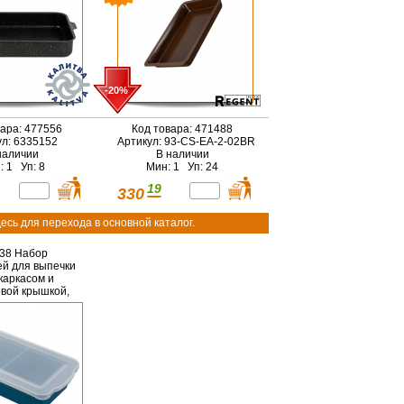
-20%
вара: 477556
Код товара: 471488
ул: 6335152
Артикул: 93-CS-EA-2-02BR
наличии
В наличии
: 1 Уп: 8
Мин: 1 Уп: 24
19
330
есь для перехода в основной каталог.
38 Набор
ей для выпечки
.каркасом и
овой крышкой,
х5,5см Linea
ILICO