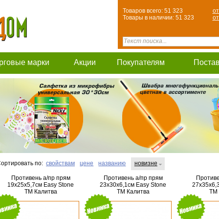
Товаров всего: 51 323
от
Товары в наличии: 51 323
от
рговые марки
Акции
Покупателям
Поста
ортировать по:
свойствам
цене
названию
новизне
Противень а/пр прям
Противень а/пр прям
Противе
19х25х5,7см Easy Stone
23х30х6,1см Easy Stone
27х35х6,
ТМ Калитва
ТМ Калитва
ТМ 