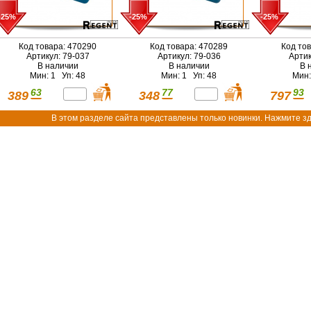
-25%
-25%
-25%
Код товара: 470290
Код товара: 470289
Код то
Артикул: 79-037
Артикул: 79-036
Артик
В наличии
В наличии
В 
Мин: 1 Уп: 48
Мин: 1 Уп: 48
Мин:
63
77
93
389
348
797
В этом разделе сайта представлены только новинки. Нажмите зд