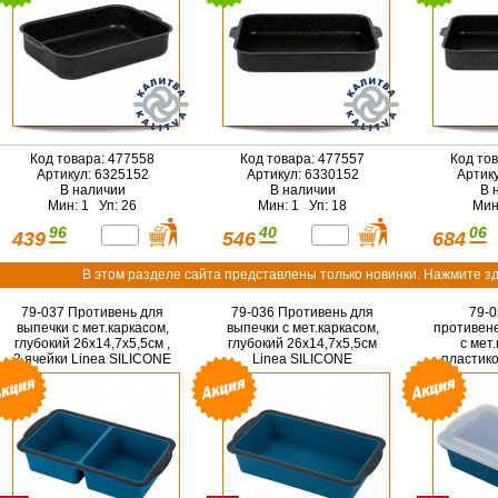
Код товара: 477558
Код товара: 477557
Код то
Артикул: 6325152
Артикул: 6330152
Артик
В наличии
В наличии
В 
Мин: 1 Уп: 26
Мин: 1 Уп: 18
Мин
96
40
06
439
546
684
В этом разделе сайта представлены только новинки. Нажмите зд
79-037 Противень для
79-036 Противень для
79-0
выпечки с мет.каркасом,
выпечки с мет.каркасом,
противен
глубокий 26х14,7х5,5см ,
глубокий 26х14,7х5,5см
с мет
2 ячейки Linea SILICONE
Linea SILICONE
пластик
26х14,7
S