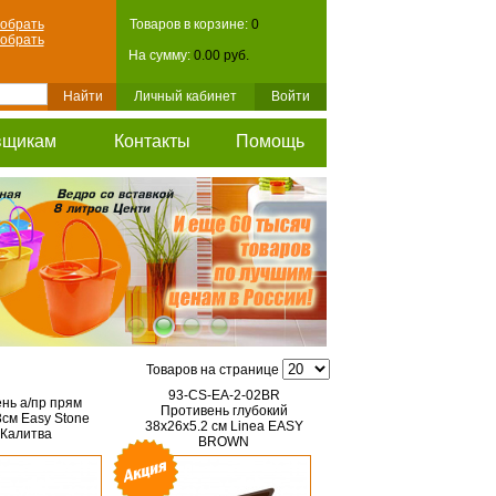
обрать
Товаров в корзине:
0
обрать
На сумму:
0.00 руб.
Личный кабинет
Войти
вщикам
Контакты
Помощь
Товаров на странице
93-CS-EA-2-02BR
нь а/пр прям
Противень глубокий
3см Easy Stone
38х26х5.2 см Linea EASY
Калитва
BROWN