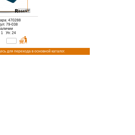
вара: 470288
ул: 79-038
наличии
 1 Уп: 24
есь для перехода в основной каталог.