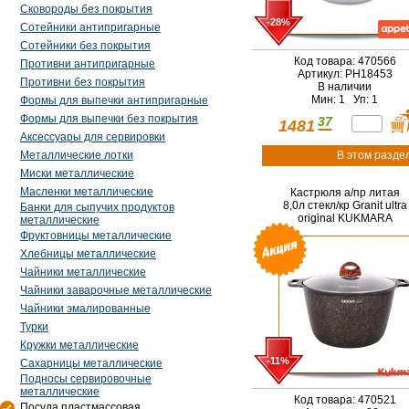
Сковороды без покрытия
-28%
Сотейники антипригарные
Сотейники без покрытия
Код товара: 470566
Противни антипригарные
Артикул: PH18453
Противни без покрытия
В наличии
Мин: 1 Уп: 1
Формы для выпечки антипригарные
Формы для выпечки без покрытия
37
1481
Аксессуары для сервировки
Металлические лотки
В этом разде
Миски металлические
Масленки металлические
Кастрюля а/пр литая
8,0л стекл/кр Granit ultra
Банки для сыпучих продуктов
original KUKMARA
металлические
Фруктовницы металлические
Хлебницы металлические
Чайники металлические
Чайники заварочные металлические
Чайники эмалированные
Турки
Кружки металлические
-11%
Сахарницы металлические
Подносы сервировочные
металлические
Код товара: 470521
Посуда пластмассовая