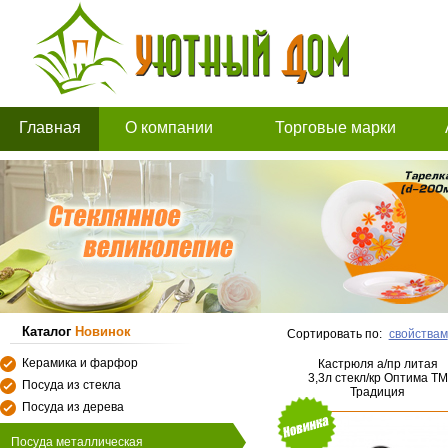
Главная
О компании
Торговые марки
Каталог
Новинок
Сортировать по:
свойствам
Керамика и фарфор
Кастрюля а/пр литая
3,3л стекл/кр Оптима ТМ
Посуда из стекла
Традиция
Посуда из дерева
Посуда металлическая