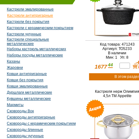
Кастрюли эмалированные
Кастрюли антипригарные
Кастрюли без покрытия
Кастрюли с керамическим покрытием
Кастрюли чугунные
Кастрюли специальные
металлические
Код товара: 471243
Артикул: ТО5233
Наборы кастрюль металлических
В наличии
Наборы посуды металлические
Мин: 1 Уп: 8
Казаны
44
1677
Жаровни
Ковши антипригарные
В этом разде
Ковши без покрытия
Ковши эмалированные
Кастрюля нерж Олимпи
Дуршлаги металлические
4,5л ТМ Appetite
Кувшины металлические
Мармиты
Сковороды Вок
Сковороды антипригарные
Сковороды с керамическим покрытием
Сковороды блинные
Сковороды чугунные