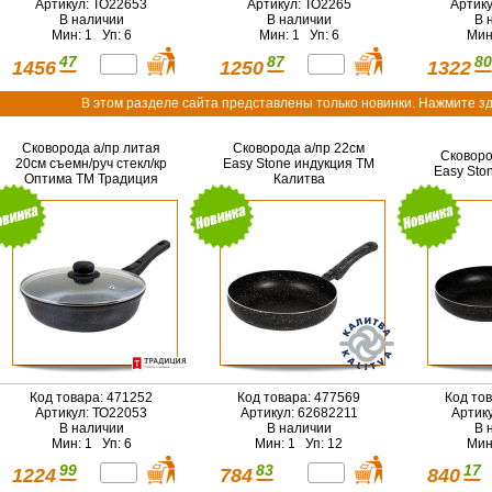
Артикул: ТО22653
Артикул: ТО2265
Артик
В наличии
В наличии
В 
Мин: 1 Уп: 6
Мин: 1 Уп: 6
Мин
47
87
80
1456
1250
1322
В этом разделе сайта представлены только новинки. Нажмите зд
Сковорода а/пр литая
Сковорода а/пр 22см
Сковоро
20см съемн/руч стекл/кр
Easy Stone индукция ТМ
Easy Sto
Оптима ТМ Традиция
Калитва
Код товара: 471252
Код товара: 477569
Код то
Артикул: ТО22053
Артикул: 62682211
Артик
В наличии
В наличии
В 
Мин: 1 Уп: 6
Мин: 1 Уп: 12
Мин
99
83
17
1224
784
840