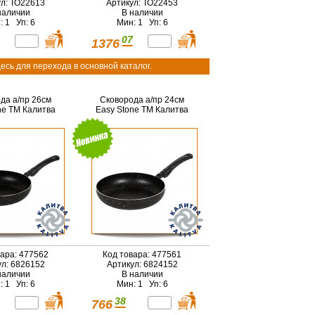
ул: ТО22613
Артикул: ТО22453
наличии
В наличии
: 1 Уп: 6
Мин: 1 Уп: 6
07
1376
есь для перехода в основной каталог.
да а/пр 26см
Сковорода а/пр 24см
ne ТМ Калитва
Easy Stone ТМ Калитва
вара: 477562
Код товара: 477561
ул: 6826152
Артикул: 6824152
наличии
В наличии
: 1 Уп: 6
Мин: 1 Уп: 6
38
766