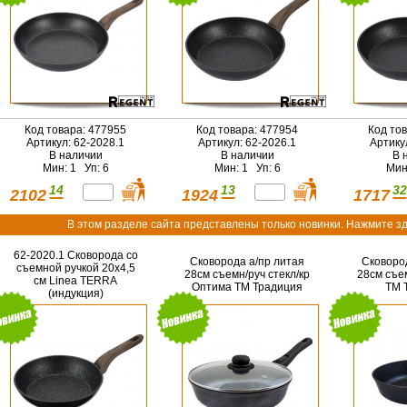
Код товара: 477955
Код товара: 477954
Код то
Артикул: 62-2028.1
Артикул: 62-2026.1
Артику
В наличии
В наличии
В 
Мин: 1 Уп: 6
Мин: 1 Уп: 6
Мин
14
13
32
2102
1924
1717
В этом разделе сайта представлены только новинки. Нажмите зд
62-2020.1 Сковорода со
Сковорода а/пр литая
Сковоро
съемной ручкой 20х4,5
28см съемн/руч стекл/кр
28см съе
см Linea TERRA
Оптима ТМ Традиция
ТМ 
(индукция)