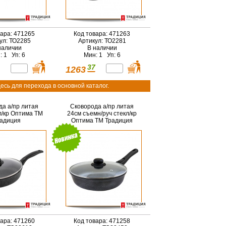
вара: 471265
Код товара: 471263
ул: ТО2285
Артикул: ТО2281
наличии
В наличии
: 1 Уп: 6
Мин: 1 Уп: 6
37
1263
есь для перехода в основной каталог.
да а/пр литая
Сковорода а/пр литая
л/кр Оптима ТМ
24см съемн/руч стекл/кр
адиция
Оптима ТМ Традиция
вара: 471260
Код товара: 471258