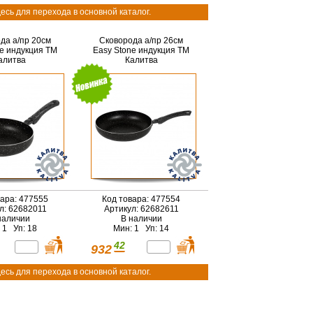
есь для перехода в основной каталог.
да а/пр 20см
Сковорода а/пр 26см
ne индукция ТМ
Easy Stone индукция ТМ
алитва
Калитва
вара: 477555
Код товара: 477554
л: 62682011
Артикул: 62682611
наличии
В наличии
 1 Уп: 18
Мин: 1 Уп: 14
42
932
есь для перехода в основной каталог.