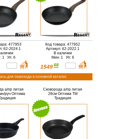
вара: 477953
Код товара: 477952
л: 62-2024.1
Артикул: 62-2022.1
наличии
В наличии
: 1 Уп: 6
Мин: 1 Уп: 6
68
1549
есь для перехода в основной каталог.
да а/пр литая
Сковорода а/пр литая
мн/руч Оптима
28см Оптима ТМ
Традиция
Традиция