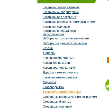
Кастрюли эмалированные
Кастрюли антипригарные
Кастрюли без покрытия
Кастрюли с керамическим покрытием
Кастрюли чугунные
Кастрюли специальные
металлические
Наборы кастрюль металлических
Наборы посуды металлические
Казаны
Жаровни
Ковши антипригарные
Ковши без покрытия
Ковши эмалированные
Дуршлаги металлические
Кувшины металлические
Мармиты
Сковороды Вок
Сковороды антипригарные
Сковороды с керамическим покрытием
Сковороды блинные
Сковороды чугунные