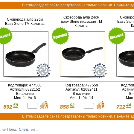
В этом разделе сайта представлены только новинки. Нажмите зд
Сковорода а/пр 24см
Сковоро
Сковорода а/пр 22см
Easy Stone индукция ТМ
Easy Sto
Easy Stone ТМ Калитва
Калитва
К
Код товара: 477560
Код товара: 477559
Код то
Артикул: 6822152
Артикул: 62682411
Артику
В наличии
В наличии
В 
Мин: 1 Уп: 6
Мин: 1 Уп: 14
Мин:
58
62
44
692
858
712
В этом разделе сайта представлены только новинки. Нажмите зд
←
Пред.
След.
→
ctrl
ctrl