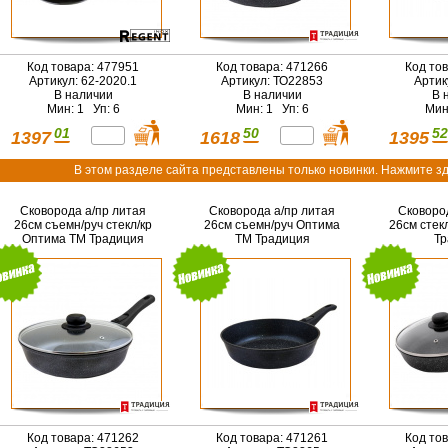
Код товара: 477951
Код товара: 471266
Код то
Артикул: 62-2020.1
Артикул: ТО22853
Артик
В наличии
В наличии
В 
Мин: 1 Уп: 6
Мин: 1 Уп: 6
Мин
01
50
52
1397
1618
1395
В этом разделе сайта представлены только новинки. Нажмите зд
Сковорода а/пр литая
Сковорода а/пр литая
Сковоро
26см съемн/руч стекл/кр
26см съемн/руч Оптима
26см стек
Оптима ТМ Традиция
ТМ Традиция
Тр
Код товара: 471262
Код товара: 471261
Код то