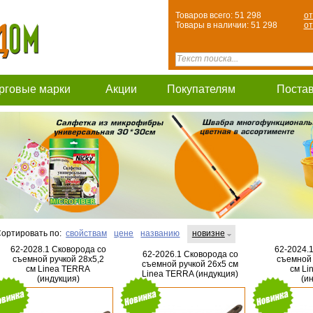
Товаров всего: 51 298
от
Товары в наличии: 51 298
от
рговые марки
Акции
Покупателям
Поста
ортировать по:
свойствам
цене
названию
новизне
62-2028.1 Сковорода со
62-2024.
62-2026.1 Сковорода со
съемной ручкой 28х5,2
съемной 
съемной ручкой 26х5 см
см Linea TERRA
см Li
Linea TERRA (индукция)
(индукция)
(и