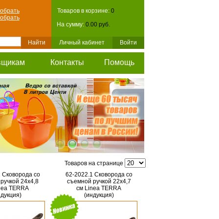
обрать
Товаров в корзине:
0
обрать
На сумму:
0.00 руб.
Личный кабинет
Войти
вщикам
Контакты
Помощь
Товаров на странице
1 Сковорода со
62-2022.1 Сковорода со
ручкой 24х4,8
съемной ручкой 22х4,7
nea TERRA
см Linea TERRA
ндукция)
(индукция)