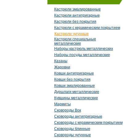
Кастрюли эмалированные
Кастрюли антипригарные
Кастрюли без покрытия
Кастрюли с керамическим покрытием
Кастрюли чугунные
Кастрюли специальные
металлические
Наборы кастрюль металлических
Наборы посуды металлические
Казаны
Жаровни
Ковши антипригарные
Ковши без покрытия
Ковши эмалированные
Дуршлаги металлические
Кувшины металлические
Мармиты
Сковороды Вок
Сковороды антипригарные
Сковороды с керамическим покрытием
Сковороды блинные
Сковороды чугунные