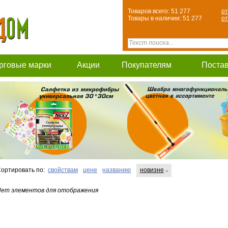
Товаров всего: 51 277
от
Товары в наличии: 51 277
от
рговые марки
Акции
Покупателям
Поста
ортировать по:
свойствам
цене
названию
новизне
ет элементов для отображения