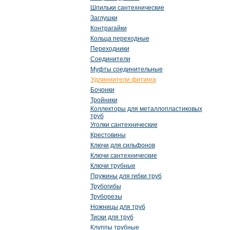
Шпильки сантехнические
Заглушки
Контрагайки
Кольца переходные
Переходники
Соединители
Муфты соединительные
Удлиннители фитинга
Бочонки
Тройники
Коллекторы для металлопластиковых
труб
Уголки сантехнические
Крестовины
Ключи для сильфонов
Ключи сантехнические
Ключи трубные
Пружины для гибки труб
Трубогибы
Труборезы
Ножницы для труб
Тиски для труб
Клуппы трубные