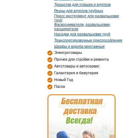
Трещотки для плашек и клуппов
Резцы для клуппов трубных
Пресс инструмент для развальцовки
труб
Фаскосниматели, развальцовки,
расширители
Насадки для развальцовки труб
Транспортировочные приспособления
Шкафы и короба монтажные
Электротовары
Прочее для стройки и ремонта
Автотовары и автосервис
Галантерея и бижутерия
Новый Год
Пасха