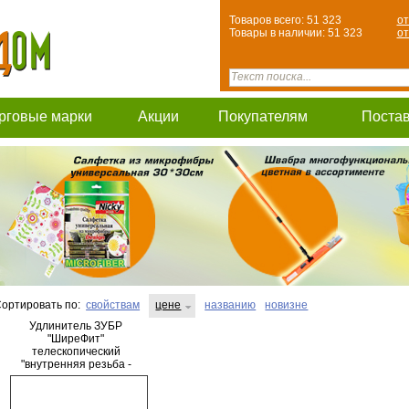
Товаров всего: 51 323
от
Товары в наличии: 51 323
от
рговые марки
Акции
Покупателям
Поста
ортировать по:
свойствам
цене
названию
новизне
Удлинитель ЗУБР
"ШиреФит"
телескопический
"внутренняя резьба -
внешняя резьба", 1/2"