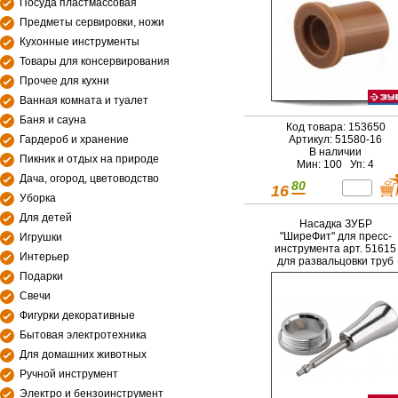
Посуда пластмассовая
Предметы сервировки, ножи
Кухонные инструменты
Товары для консервирования
Прочее для кухни
Ванная комната и туалет
Баня и сауна
Код товара: 153650
Гардероб и хранение
Артикул: 51580-16
В наличии
Пикник и отдых на природе
Мин: 100 Уп: 4
Дача, огород, цветоводство
80
16
Уборка
Для детей
Насадка ЗУБР
"ШиреФит" для пресс-
Игрушки
инструмента арт. 51615
Интерьер
для развальцовки труб
20мм
Подарки
Свечи
Фигурки декоративные
Бытовая электротехника
Для домашних животных
Ручной инструмент
Электро и бензоинструмент