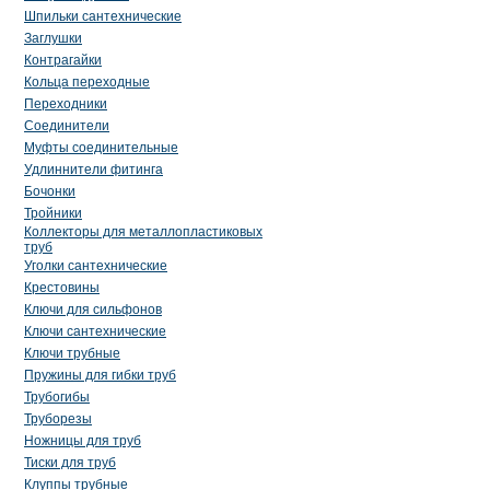
Шпильки сантехнические
Заглушки
Контрагайки
Кольца переходные
Переходники
Соединители
Муфты соединительные
Удлиннители фитинга
Бочонки
Тройники
Коллекторы для металлопластиковых
труб
Уголки сантехнические
Крестовины
Ключи для сильфонов
Ключи сантехнические
Ключи трубные
Пружины для гибки труб
Трубогибы
Труборезы
Ножницы для труб
Тиски для труб
Клуппы трубные