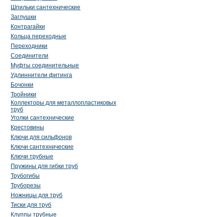
Шпильки сантехнические
Заглушки
Контрагайки
Кольца переходные
Переходники
Соединители
Муфты соединительные
Удлиннители фитинга
Бочонки
Тройники
Коллекторы для металлопластиковых
труб
Уголки сантехнические
Крестовины
Ключи для сильфонов
Ключи сантехнические
Ключи трубные
Пружины для гибки труб
Трубогибы
Труборезы
Ножницы для труб
Тиски для труб
Клуппы трубные