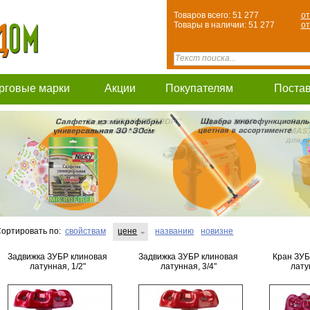
Товаров всего: 51 277
от
Товары в наличии: 51 277
от
рговые марки
Акции
Покупателям
Поста
ортировать по:
свойствам
цене
названию
новизне
Задвижка ЗУБР клиновая
Задвижка ЗУБР клиновая
Кран ЗУБ
латунная, 1/2"
латунная, 3/4"
лату