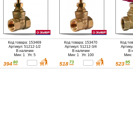
Код товара: 153469
Код товара: 153470
Код то
Артикул: 51212-1/2
Артикул: 51212-3/4
Артику
В наличии
В наличии
В 
Мин: 1 Уп: 5
Мин: 1 Уп: 100
Мин:
80
73
95
394
518
523