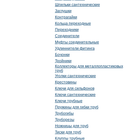
Шпильки сантехнические
Заглушки
Контрагайки
Кольца переходные
Переходники
Соединители
Муфты соединительные
Удлиннители фитинга
Бочонки
Тройники
Коллекторы для металлопластиковых
труб
Уголки сантехнические
Крестовины
Ключи для сильфонов
Ключи сантехнические
Ключи трубные
Пружины для гибки труб
Трубогибы
Труборезы
Ножницы для труб
Тиски для труб
Клуппы трубные