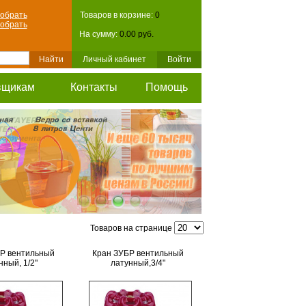
обрать
Товаров в корзине:
0
обрать
На сумму:
0.00 руб.
Личный кабинет
Войти
вщикам
Контакты
Помощь
Товаров на странице
Р вентильный
Кран ЗУБР вентильный
нный, 1/2"
латунный,3/4"