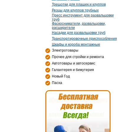
Трещотки для плашек и клуппов
Резцы для клуппов трубных
Пресс инструмент для развальцовки
труб
Фаскосниматели, развальцовки,
расширители
Насадки для развальцовки труб
Транспортировочные приспособления
Шкафы и короба монтажные
Электротовары
Прочее для стройки и ремонта
Автотовары и автосервис
Галантерея и бижутерия
Новый Год
Пасха