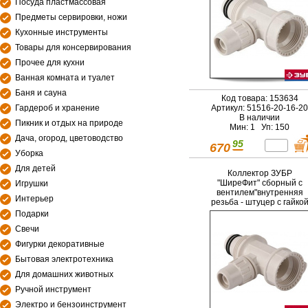
Посуда пластмассовая
Предметы сервировки, ножи
Кухонные инструменты
Товары для консервирования
Прочее для кухни
Ванная комната и туалет
Баня и сауна
Код товара: 153634
Гардероб и хранение
Артикул: 51516-20-16-20
В наличии
Пикник и отдых на природе
Мин: 1 Уп: 150
Дача, огород, цветоводство
95
670
Уборка
Для детей
Коллектор ЗУБР
"ШиреФит" сборный с
Игрушки
вентилем"внутренняя
Интерьер
резьба - штуцер с гайко
- штуцер с гайкой",
Подарки
20мм-16мм-20мм
Свечи
Фигурки декоративные
Бытовая электротехника
Для домашних животных
Ручной инструмент
Электро и бензоинструмент