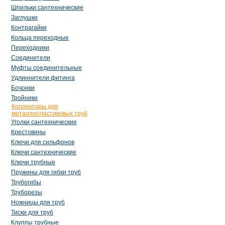
Шпильки сантехнические
Заглушки
Контрагайки
Кольца переходные
Переходники
Соединители
Муфты соединительные
Удлиннители фитинга
Бочонки
Тройники
Коллекторы для
металлопластиковых труб
Уголки сантехнические
Крестовины
Ключи для сильфонов
Ключи сантехнические
Ключи трубные
Пружины для гибки труб
Трубогибы
Труборезы
Ножницы для труб
Тиски для труб
Клуппы трубные