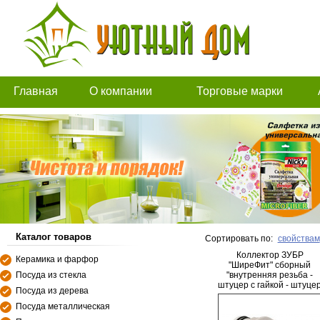
Главная
О компании
Торговые марки
Каталог товаров
Сортировать по:
свойствам
Коллектор ЗУБР
Керамика и фарфор
"ШиреФит" сборный
Посуда из стекла
"внутренняя резьба -
штуцер с гайкой - штуце
Посуда из дерева
с гайкой",
20мм-16мм-20мм
Посуда металлическая