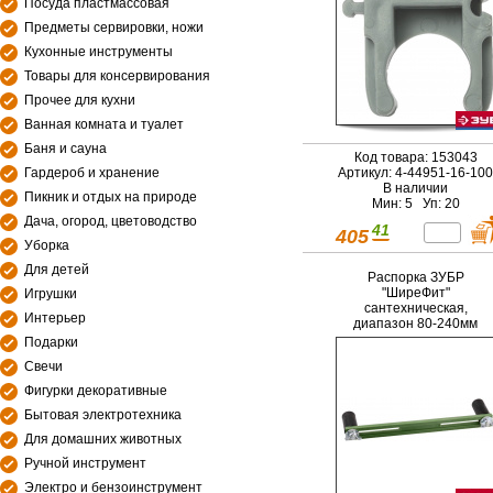
Посуда пластмассовая
Предметы сервировки, ножи
Кухонные инструменты
Товары для консервирования
Прочее для кухни
Ванная комната и туалет
Баня и сауна
Код товара: 153043
Гардероб и хранение
Артикул: 4-44951-16-100
В наличии
Пикник и отдых на природе
Мин: 5 Уп: 20
Дача, огород, цветоводство
41
405
Уборка
Для детей
Распорка ЗУБР
"ШиреФит"
Игрушки
сантехническая,
Интерьер
диапазон 80-240мм
Подарки
Свечи
Фигурки декоративные
Бытовая электротехника
Для домашних животных
Ручной инструмент
Электро и бензоинструмент