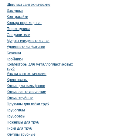
Шпильки сантехнические
Заглушки
Контрагайки
Кольца переходные
Переходники
Соединители
Муфты соединительные
Удлиннители фитинга
Бочонки
Тройники
Коллекторы для металлопластиковых
труб
Уголки сантехнические
Крестовины
Ключи для сильфонов
Ключи сантехнические
Ключи трубные
Пружины для гибки труб
Трубогибы
Труборезы
Ножницы для труб
Тиски для труб
Клуппы трубные