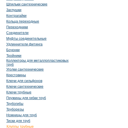
Шпильки сантехнические
Заглушки
Контрагайки
Кольца переходные
Переходники
Соединители
Муфты соединительные
Удлиннители фитинга
Бочонки
Тройники
Коллекторы для металлопластиковых
труб
Уголки сантехнические
Крестовины
Ключи для сильфонов
Ключи сантехнические
Ключи трубные
Пружины для гибки труб
Трубогибы
Труборезы
Ножницы для труб
Тиски для труб
Клуппы трубные