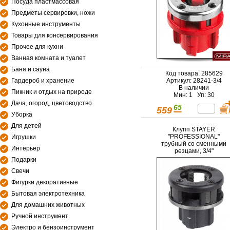
Посуда пластмассовая
Предметы сервировки, ножи
Кухонные инструменты
Товары для консервирования
Прочее для кухни
Ванная комната и туалет
Баня и сауна
Код товара: 285629
Гардероб и хранение
Артикул: 28241-3/4
В наличии
Пикник и отдых на природе
Мин: 1 Уп: 30
Дача, огород, цветоводство
65
559
Уборка
Для детей
Клупп STAYER
"PROFESSIONAL"
Игрушки
трубный со сменными
Интерьер
резцами, 3/4"
Подарки
Свечи
Фигурки декоративные
Бытовая электротехника
Для домашних животных
Ручной инструмент
Электро и бензоинструмент