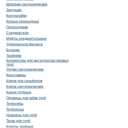
Шпильки сантехнические
Заглушки
Контрагайки
Кольца переходные
Переходники
Соединители
Муфты соединительные
Удлиннители фитинга
Бочонки
Тройники
Коллекторы для металлопластиковых
труб
Уголки сантехнические
Крестовины
Ключи для сильфонов
Ключи сантехнические
Ключи трубные
Пружины для гибки труб
Трубогибы
Труборезы
Ножницы для труб
Тиски для труб
Клуппы трубные