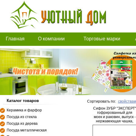
Главная
О компании
Торговые марки
Каталог товаров
Сортировать по:
свойствам
Сифон ЗУБР "ЭКСПЕРТ"
Керамика и фарфор
гофрированный для
Посуда из стекла
моек и раковин, выпуск -
нержавеющая чашка,
Посуда из дерева
0,9м
Посуда металлическая