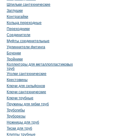
Шпильки сантехнические
Заглушки
Контрагайки
Кольца переходные
Переходники
Соединители
Муфты соединительные
Удлиннители фитинга
Бочонки
Тройники
Коллекторы для металлопластиковых
труб
Уголки сантехнические
Крестовины
Ключи для сильфонов
Ключи сантехнические
Ключи трубные
Пружины для гибки труб
Трубогибы
Труборезы
Ножницы для труб
Тиски для труб
Клуппы трубные