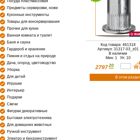
Посуда пластмассовая
Предметы сервировки, ножи
Кухонные инструменты
Товары для консервирования
Прочее для кухни
Ванная комната и туалет
Баня и сауна
Код товара: 461318
Гардероб и хранение
Артикул: 31317-03_z01
В наличии
Пикник и отдых на природе
Мин: 1 Уп: 10
Дача, огород, цветоводство
20
2797
Уборка
Для детей
В этом разде
Игрушки
Интерьер
Подарки
Свечи
Фигурки декоративные
Бытовая электротехника
Для домашних животных
Ручной инструмент
Электро и бензоинструмент