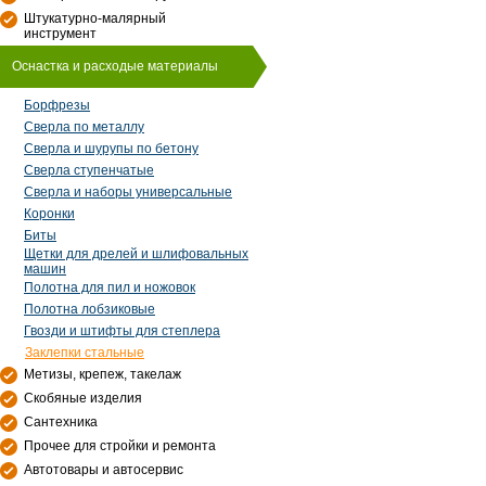
Штукатурно-малярный
инструмент
Оснастка и расходые материалы
Борфрезы
Сверла по металлу
Сверла и шурупы по бетону
Сверла ступенчатые
Сверла и наборы универсальные
Коронки
Биты
Щетки для дрелей и шлифовальных
машин
Полотна для пил и ножовок
Полотна лобзиковые
Гвозди и штифты для степлера
Заклепки стальные
Метизы, крепеж, такелаж
Скобяные изделия
Сантехника
Прочее для стройки и ремонта
Автотовары и автосервис