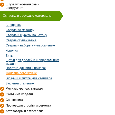
Штукатурно-малярный
инструмент
Оснастка и расходые материалы
Борфрезы
Сверла по металлу
Сверла и шурупы по бетону
Сверла ступенчатые
Сверла и наборы универсальные
Коронки
Биты
Щетки для дрелей и шлифовальных
машин
Полотна для пил и ножовок
Полотна лобзиковые
Гвозди и штифты для степлера
Заклепки стальные
Метизы, крепеж, такелаж
Скобяные изделия
Сантехника
Прочее для стройки и ремонта
Автотовары и автосервис