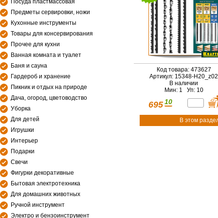
Посуда пластмассовая
Предметы сервировки, ножи
Кухонные инструменты
Товары для консервирования
Прочее для кухни
Ванная комната и туалет
Баня и сауна
Код товара: 473627
Гардероб и хранение
Артикул: 15348-H20_z02
В наличии
Пикник и отдых на природе
Мин: 1 Уп: 10
Дача, огород, цветоводство
10
695
Уборка
Для детей
В этом разде
Игрушки
Интерьер
Подарки
Свечи
Фигурки декоративные
Бытовая электротехника
Для домашних животных
Ручной инструмент
Электро и бензоинструмент